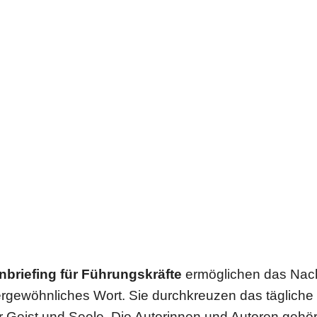
­brie­fing für Füh­rungs­kräfte
ermög­li­chen das Nac
ge­wöhn­li­ches Wort. Sie durch­kreu­zen das tägliche
 Geist und Seele. Die Autorin­nen und Autoren gehö