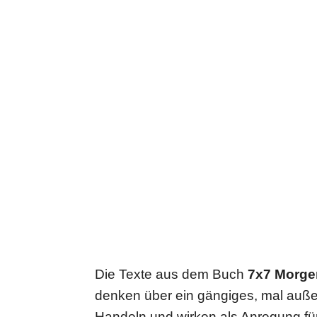
Die Texte aus dem Buch
7x7 Mor­gen
den­ken über ein gängiges, mal außer­
Handeln und wirken als Anregung für