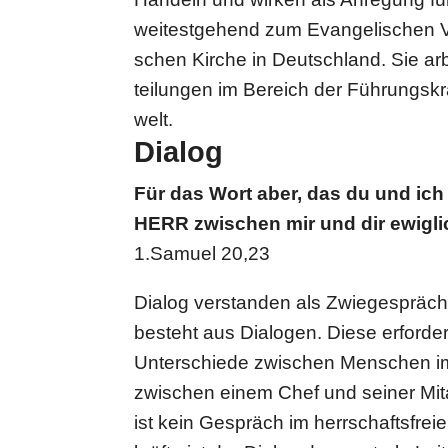
wei­test­ge­hend zum Evan­ge­li­schen V
schen Kirche in Deutsch­land. Sie arbe
tei­lun­gen im Bereich der Füh­rungs­krä
welt.
Dialog
Für das Wort aber, das du und ich m
HERR zwischen mir und dir ewigli
1.Samuel 20,23
Dialog ver­stan­den als Zwie­ge­spräch is
besteht aus Dialogen. Diese erfor­dern z
Unter­schiede zwischen Menschen im 
zwischen einem Chef und seiner Mit­ar
ist kein Gespräch im herr­schafts­freie