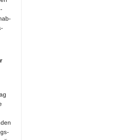
­
h­ab­
s­
r
tag
e
unden
ngs­