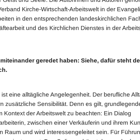
erband Kirche-Wirt­schaft-Arbeits­welt in der Evan­ge­li
iten in den ent­spre­chen­den lan­des­kirch­li­chen Fac
f­te­ar­beit und des Kirch­li­chen Dienstes in der Arbeit
it­ein­an­der geredet haben: Siehe, dafür steht de
ch.
t eine all­täg­li­che Ange­le­gen­heit. Der beruf­li­che All
usätz­li­che Sen­si­bi­li­tät. Denn es gilt, grund­le­gend
Kontext der Arbeits­welt zu beachten: Ein Dialog
­bei­te­rin, zwischen einer Ver­käu­fe­rin und ihrem K
n Raum und wird inter­es­sen­ge­lei­tet sein. Für Füh­ru