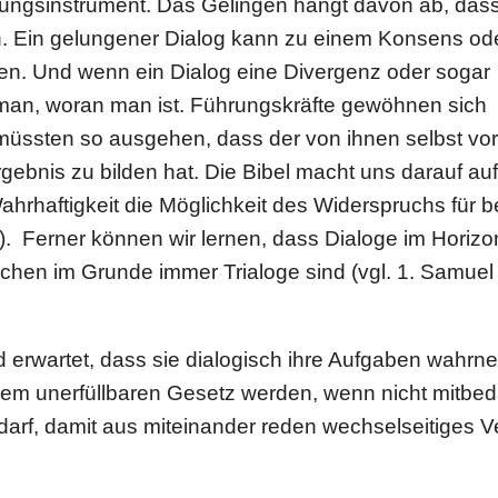
i­tungs­in­stru­ment. Das Gelingen hängt davon ab, das
. Ein gelun­ge­ner Dialog kann zu einem Konsens od
ren. Und wenn ein Dialog eine Diver­genz oder sogar
an, woran man ist. Füh­rungs­kräfte gewöhnen sich
e müssten so ausgehen, dass der von ihnen selbst vo
geb­nis zu bilden hat. Die Bibel macht uns darauf auf
r­haf­tig­keit die Mög­lich­keit des Wider­spruchs für 
,11). Ferner können wir lernen, dass Dialoge im Horizo
chen im Grunde immer Trialoge sind (vgl. 1. Samuel
 erwartet, dass sie dia­lo­gisch ihre Aufgaben wahr­n
em uner­füll­ba­ren Gesetz werden, wenn nicht mit­be­
, damit aus mit­ein­an­der reden wech­sel­sei­ti­ges V