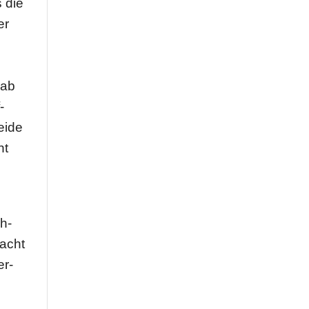
s die
er
rab
­
beide
nt
eh­
dacht
er­