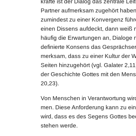
kräfte ist der Dialog das zentrale Le
Partner auf­merk­sam zugehört haben
zumin­dest zu einer Kon­ver­genz füh
einen Dissens aufdeckt, dann weiß m
häufig die Erwar­tun­gen an, Dialog
defi­nierte Konsens das Gesprächs­er­
merk­sam, dass zu einer Kultur der Wah
Seiten hin­zu­ge­hört (vgl. Galater 2
der Geschichte Gottes mit den Mens
20,23).
Von Menschen in Ver­ant­wor­tung wird
men. Diese Anfor­de­rung kann zu ein
wird, dass es des Segens Gottes bedarf
ste­hen werde.