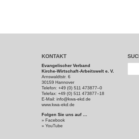
KONTAKT
SUC
Evan­ge­li­scher Verband
Kirche-Wirt­schaft-Arbeits­welt e. V.
Arns­waldt­str. 6
30159 Hannover
Telefon: +49 (0) 511 473877–0
Telefax: +49 (0) 511 473877–18
E‑Mail: info@kwa-ekd.de
www.kwa-ekd.de
Folgen Sie uns auf …
» Facebook
» YouTube