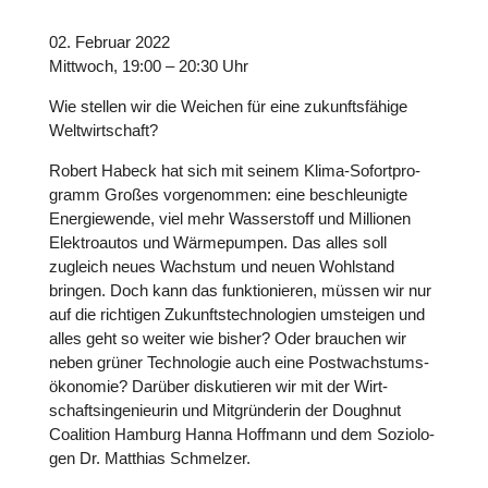
02. Februar 2022
Mittwoch, 19:00 – 20:30 Uhr
Wie stellen wir die Weichen für eine zukunfts­fä­hige
Welt­wirt­schaft?
Robert Habeck hat sich mit seinem Klima-Sofort­pro­
gramm Großes vor­ge­nom­men: eine beschleu­nigte
Ener­gie­wende, viel mehr Was­ser­stoff und Mil­lio­nen
Elek­tro­au­tos und Wär­me­pum­pen. Das alles soll
zugleich neues Wachstum und neuen Wohl­stand
bringen. Doch kann das funk­tio­nie­ren, müssen wir nur
auf die rich­ti­gen Zukunfts­tech­no­lo­gien umstei­gen und
alles geht so weiter wie bisher? Oder brauchen wir
neben grüner Tech­no­lo­gie auch eine Post­wachs­tums­
öko­no­mie? Darüber dis­ku­tie­ren wir mit der Wirt­
schafts­in­ge­nieu­rin und Mit­grün­de­rin der Doughnut
Coali­tion Hamburg Hanna Hoffmann und dem Sozio­lo­
gen Dr. Matthias Schmel­zer.