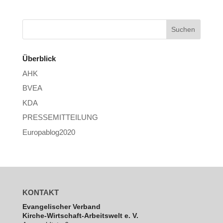
Überblick
AHK
BVEA
KDA
PRESSEMITTEILUNG
Europablog2020
KONTAKT
Evan­ge­li­scher Verband
Kirche-Wirt­schaft-Arbeits­welt e. V.