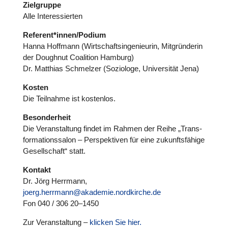
Ziel­gruppe
Alle Inter­es­sier­ten
Referent*innen/Podium
Hanna Hoffmann (Wirt­schafts­in­ge­nieu­rin, Mit­grün­de­rin
der Doughnut Coali­tion Hamburg)
Dr. Matthias Schmel­zer (Sozio­loge, Uni­ver­si­tät Jena)
Kosten
Die Teil­nahme ist kos­ten­los.
Beson­der­heit
Die Ver­an­stal­tung findet im Rahmen der Reihe „Trans­
for­ma­ti­ons­sa­lon – Per­spek­ti­ven für eine zukunfts­fä­hige
Gesell­schaft“ statt.
Kontakt
Dr. Jörg Herrmann,
joerg.herrmann@akademie.nordkirche.de
Fon 040 / 306 20–1450
Zur Ver­an­stal­tung –
klicken Sie hier.