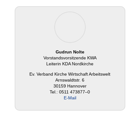
Gudrun Nolte
Vor­stands­vor­sit­zende KWA
Leiterin KDA Nord­kir­che
Ev. Verband Kirche Wirt­schaft Arbeits­welt
Arns­waldt­str. 6
30159 Hannover
Tel.: 0511 473877–0
E‑Mail