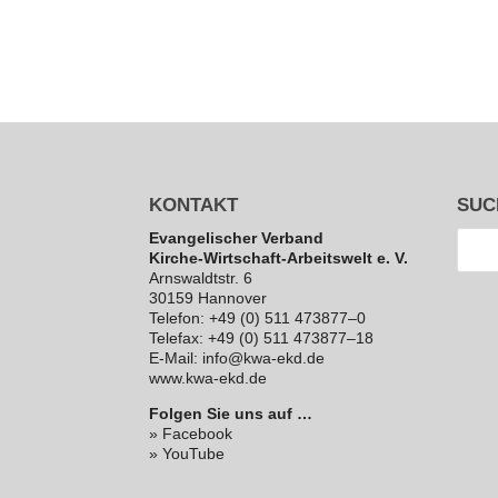
KONTAKT
SUC
Evan­ge­li­scher Verband
Kirche-Wirt­schaft-Arbeits­welt e. V.
Arns­waldt­str. 6
30159 Hannover
Telefon: +49 (0) 511 473877–0
Telefax: +49 (0) 511 473877–18
E‑Mail: info@kwa-ekd.de
www.kwa-ekd.de
Folgen Sie uns auf …
» Facebook
» YouTube