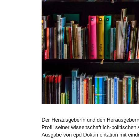
Der Her­aus­ge­be­rin und den Her­aus­ge­ber
Profil seiner wis­sen­schaft­lich-poli­ti­sche
Ausgabe von epd Doku­men­ta­tion mit ein­d