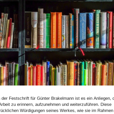
n der Fest­schrift für Günter Bra­kel­mann ist es ein Anliegen,
n Arbeit zu erinnern, auf­zu­neh­men und wei­ter­zu­füh­ren. Diese
rück­li­chen Wür­di­gun­gen seines Werkes, wie sie im Rahmen