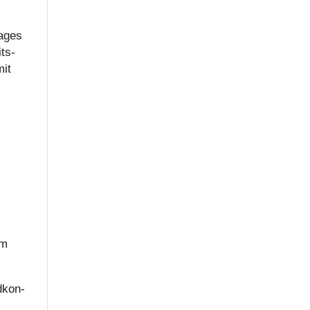
a­ges
its­
mit
­
um
d­kon­