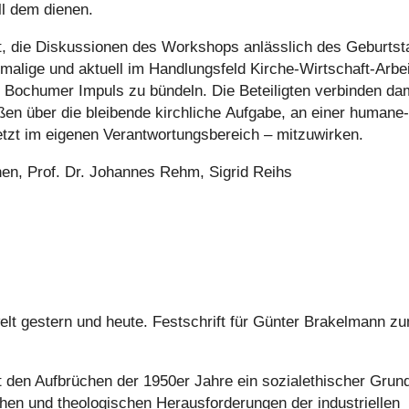
oll dem dienen.
t, die Dis­kus­sio­nen des Work­shops anläss­lich des Geburts­t
a­lige und aktuell im Hand­lungs­feld Kirche-Wirt­schaft-Arbe
em Bochumer Impuls zu bündeln. Die Betei­lig­ten ver­bin­den da
ßen über die blei­bende kirch­li­che Aufgabe, an einer huma­ne
tzt im eigenen Ver­ant­wor­tungs­be­reich – mit­zu­wir­ken.
chen, Prof. Dr. Johannes Rehm, Sigrid Reihs
­welt gestern und heute. Fest­schrift für Günter Bra­kel­mann z
 den Auf­brü­chen der 1950er Jahre ein sozi­al­ethi­scher Grun
en und theo­lo­gi­schen Her­aus­for­de­run­gen der indus­tri­el­len