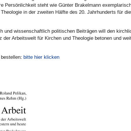
 Per­sön­lich­keit steht wie Günter Bra­kel­mann exem­pla­risch
Theo­lo­gie in der zweiten Hälfte des 20. Jahr­hun­derts für di
und wis­sen­schaft­lich poli­ti­schen Bei­trä­gen will den kirch­li
z der Arbeits­welt für Kirchen und Theo­lo­gie betonen und wei­
bestel­len:
bitte hier klicken