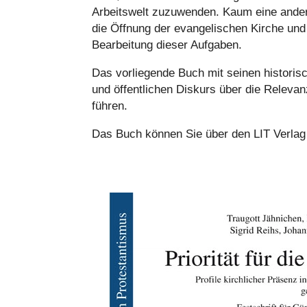
Arbeits­welt zuzu­wen­den. Kaum eine andere
die Öffnung der evan­ge­li­schen Kirche und 
Bear­bei­tung dieser Aufgaben.
Das vor­lie­gende Buch mit seinen his­to­risch 
und öffent­li­chen Diskurs über die Relevan
füh­ren.
Das Buch können Sie über den LIT Verlag 