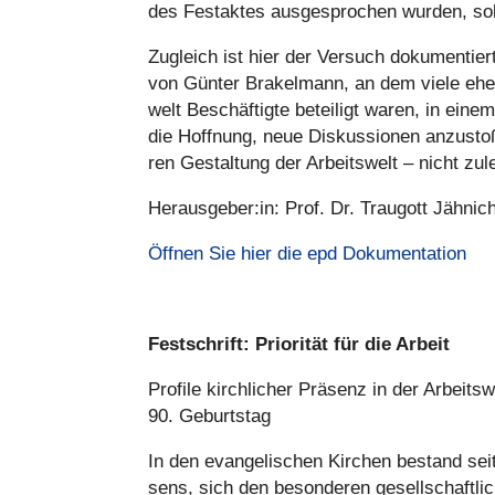
des Fest­ak­tes aus­ge­spro­chen wurden, s
Zugleich ist hier der Versuch doku­men­tier
von Günter Bra­kel­mann, an dem viele ehe­m
welt Beschäf­tigte betei­ligt waren, in ein
die Hoffnung, neue Dis­kus­sio­nen anzu­sto­
ren Gestal­tung der Arbeits­welt – nicht zule
Herausgeber:in: Prof. Dr. Traugott Jäh­ni­
Öffnen Sie hier die epd Doku­men­ta­tion
Fest­schrift: Prio­ri­tät für die Arbeit
Profile kirch­li­cher Präsenz in der Arbeits
90. Geburts­tag
In den evan­ge­li­schen Kirchen bestand seit
sens, sich den beson­de­ren gesell­schaft­li­ch