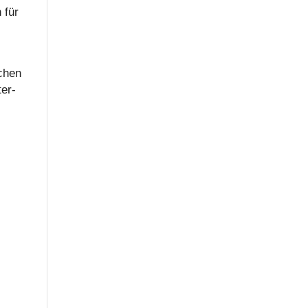
 für
e
­chen
ter­