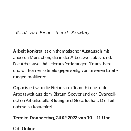
Bild von Peter H auf Pixabay
Arbeit konkret
ist ein the­ma­ti­scher Aus­tausch mit
anderen Menschen, die in der Arbeits­welt aktiv sind.
Die Arbeits­welt hält Her­aus­for­de­run­gen für uns bereit
und wir können oftmals gegen­sei­tig von unseren Erfah­
run­gen pro­fi­tie­ren.
Orga­ni­siert wird die Reihe vom Team Kirche in der
Arbeits­welt aus dem Bistum Speyer und der Evan­ge­li­
schen Arbeits­stelle Bildung und Gesell­schaft. Die Teil­
nahme ist kos­ten­frei.
Termin: Don­ners­tag, 24.02.2022 von 10 – 11 Uhr.
Ort:
Online