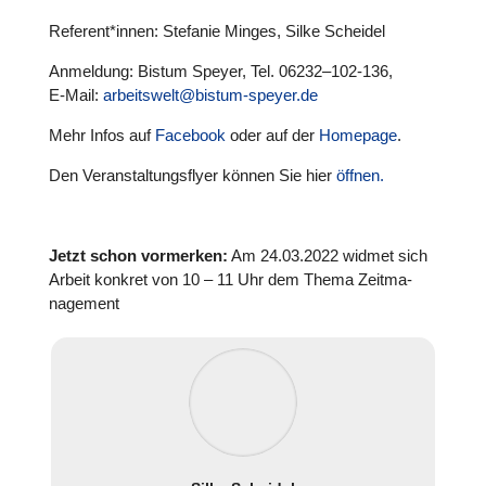
Referent*innen: Stefanie Minges, Silke Scheidel
Anmel­dung: Bistum Speyer, Tel. 06232–102-136,
E‑Mail:
arbeitswelt@bistum-speyer.de
Mehr Infos auf
Facebook
oder auf der
Homepage
.
Den Ver­an­stal­tungs­flyer können Sie hier
öffnen.
Jetzt schon vor­mer­ken:
Am 24.03.2022 widmet sich
Arbeit konkret von 10 – 11 Uhr dem Thema Zeit­ma­
nage­ment