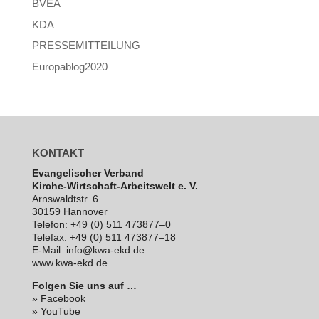
BVEA
KDA
PRESSEMITTEILUNG
Europablog2020
KONTAKT
Evan­ge­li­scher Verband
Kirche-Wirt­schaft-Arbeits­welt e. V.
Arns­waldt­str. 6
30159 Hannover
Telefon: +49 (0) 511 473877–0
Telefax: +49 (0) 511 473877–18
E‑Mail: info@kwa-ekd.de
www.kwa-ekd.de
Folgen Sie uns auf …
» Facebook
» YouTube