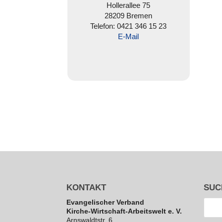
Hol­ler­al­lee 75
28209 Bremen
Telefon: 0421 346 15 23
E‑Mail
KONTAKT
SUC
Evan­ge­li­scher Verband
Kirche-Wirt­schaft-Arbeits­welt e. V.
Arns­waldt­str. 6