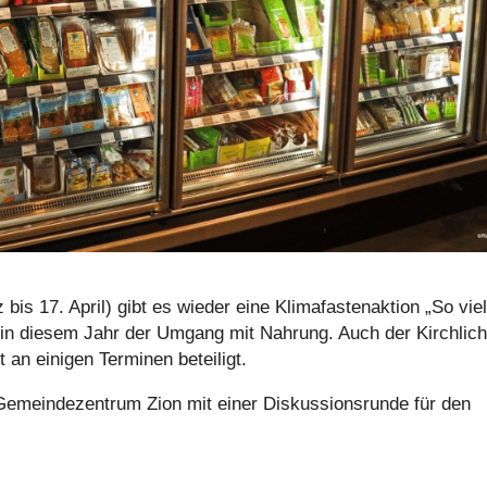
s 17. April) gibt es wieder eine Kli­ma­fas­ten­ak­tion „So vie
ht in diesem Jahr der Umgang mit Nahrung. Auch der Kirch­li­c
 an einigen Terminen betei­ligt.
ein­de­zen­trum Zion mit einer Dis­kus­si­ons­runde für den