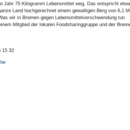
pro Jahr 75 Kilo­gramm Lebens­mit­tel weg. Das ent­spricht etw
s ganze Land hoch­ge­rech­net einem gewal­ti­gen Berg von 6,1 M
r! Was wir in Bremen gegen Lebens­mit­tel­ver­schwen­dung tun
inem Mitglied der lokalen Foodsha­ring­gruppe und der Brem
6 15 32
ihe