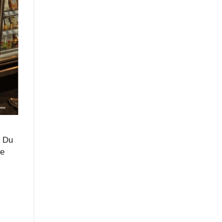
l Du
he