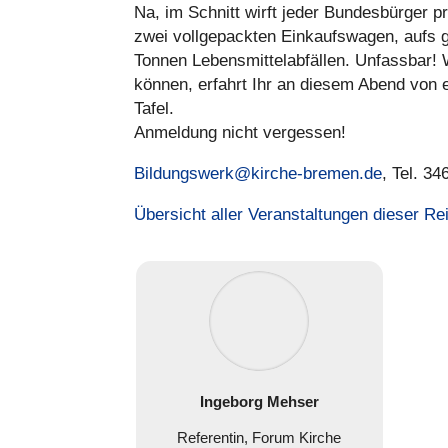
Na, im Schnitt wirft jeder Bun­des­bür­ger 
zwei voll­ge­pack­ten Ein­kaufs­wa­gen, auf
Tonnen Lebens­mit­tel­ab­fäl­len. Unfass­ba
können, erfahrt Ihr an diesem Abend von e
Tafel.
Anmel­dung nicht ver­ges­sen!
Bildungswerk@kirche-bremen.de
, Tel. 34
Über­sicht aller Ver­an­stal­tun­gen dieser Re
Ingeborg Mehser
Refe­ren­tin, Forum Kirche