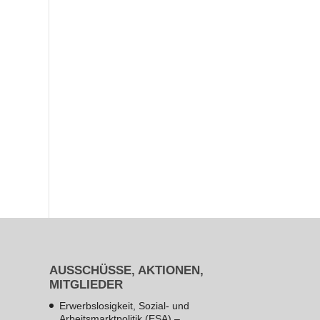
AUSSCHÜSSE, AKTIONEN,
MITGLIEDER
Erwerbslosigkeit, Sozial- und
Arbeitsmarktpolitik (ESA) –