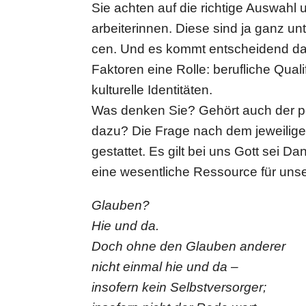
Sie achten auf die richtige Auswahl und
ar­bei­te­rin­nen. Diese sind ja ganz un
cen. Und es kommt ent­schei­dend da
Faktoren eine Rolle: beruf­li­che Qua­l
kul­tu­relle Iden­ti­tä­ten.
Was denken Sie? Gehört auch der pe
dazu? Die Frage nach dem jewei­li­gen
gestat­tet. Es gilt bei uns Gott sei Da
eine wesent­li­che Res­source für uns
Glauben?
Hie und da.
Doch ohne den Glauben anderer
nicht einmal hie und da –
insofern kein Selbst­ver­sor­ger;