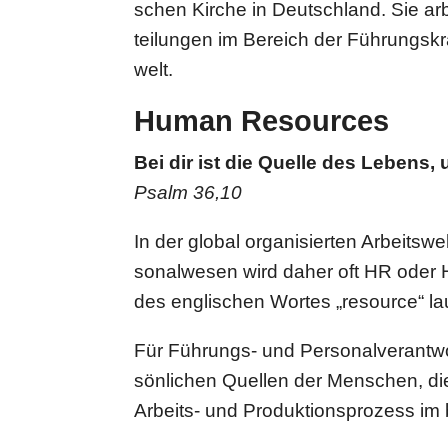
schen Kirche in Deutsch­land. Sie arbe
tei­lun­gen im Bereich der Füh­rungs­krä
welt.
Human Resources
Bei dir ist die Quelle des Lebens,
Psalm 36,10
In der global orga­ni­sier­ten Arbeits­
so­nal­we­sen wird daher oft HR oder
des eng­li­schen Wortes „resource“ la
Für Führungs- und Per­so­nal­ver­ant­wo
sön­li­chen Quellen der Menschen, die
Arbeits- und Pro­duk­ti­ons­pro­zess i