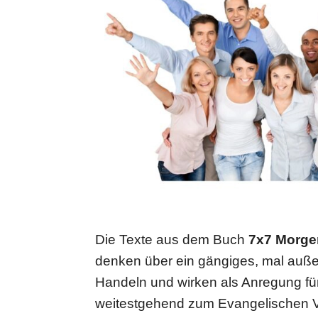
Die Texte aus dem Buch
7x7 Mor­gen
den­ken über ein gängiges, mal außer­
Handeln und wirken als Anregung für
wei­test­ge­hend zum Evan­ge­li­schen V