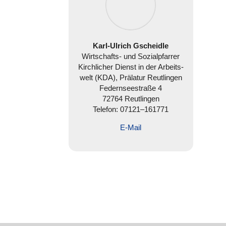
Karl-Ulrich Gscheidle
Wirt­schafts- und Sozi­al­pfar­rer
Kirch­li­cher Dienst in der Arbeits­
welt (KDA), Prälatur Reut­lin­gen
Federn­see­straße 4
72764 Reut­lin­gen
Telefon:
07121–161771
E‑Mail