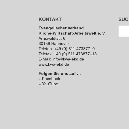
KONTAKT
SUC
Evan­ge­li­scher Verband
Kirche-Wirt­schaft-Arbeits­welt e. V.
Arns­waldt­str. 6
30159 Hannover
Telefon: +49 (0) 511 473877–0
Telefax: +49 (0) 511 473877–18
E‑Mail: info@kwa-ekd.de
www.kwa-ekd.de
Folgen Sie uns auf …
» Facebook
» YouTube