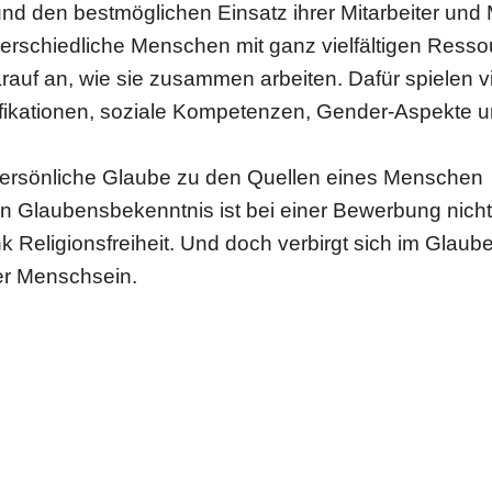
 den best­mög­li­chen Einsatz ihrer Mit­ar­bei­ter und 
ter­schied­li­che Menschen mit ganz viel­fäl­ti­gen Res­so
rauf an, wie sie zusammen arbeiten. Dafür spielen v
i­fi­ka­tio­nen, soziale Kom­pe­ten­zen, Gender-Aspekte 
r­sön­li­che Glaube zu den Quellen eines Menschen
 Glau­bens­be­kennt­nis ist bei einer Bewer­bung nich
nk Reli­gi­ons­frei­heit. Und doch verbirgt sich im Glaub
er Mensch­sein.