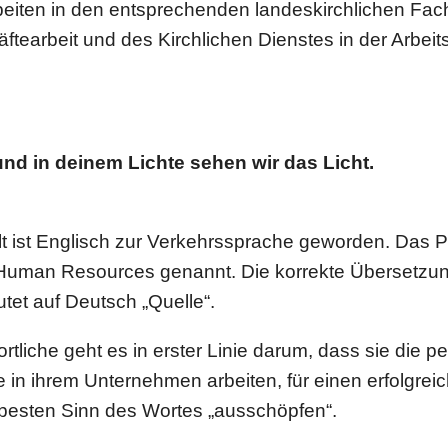
iten in den ent­spre­chen­den lan­des­kirch­li­chen Fac
f­te­ar­beit und des Kirch­li­chen Dienstes in der Arbeit
 und in deinem Lichte sehen wir das Licht.
welt ist Englisch zur Ver­kehrs­spra­che geworden. Das P
 Human Resour­ces genannt. Die korrekte Über­set­zu
utet auf Deutsch „Quelle“.
rt­li­che geht es in erster Linie darum, dass sie die pe
 in ihrem Unter­neh­men arbeiten, für einen erfolg­rei­
m besten Sinn des Wortes „aus­schöp­fen“.