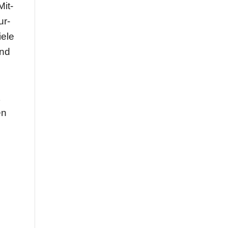
Mit­
ur­
iele
und
t
en