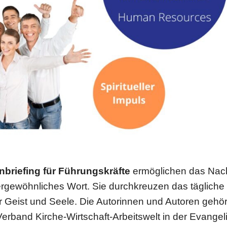
­brie­fing für Füh­rungs­kräfte
ermög­li­chen das Nac
ge­wöhn­li­ches Wort. Sie durch­kreu­zen das tägliche
 Geist und Seele. Die Autorin­nen und Autoren gehö
erband Kirche-Wirt­schaft-Arbeits­welt in der Evan­ge­li