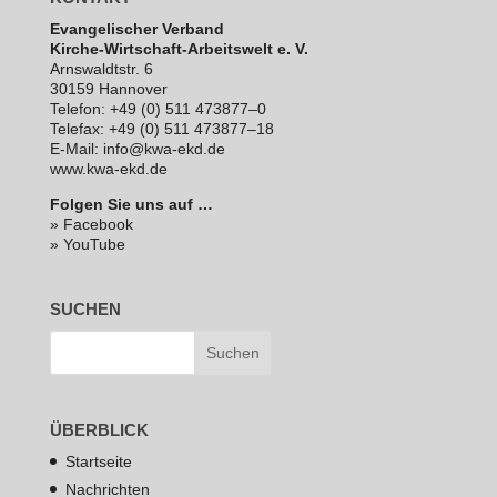
Evan­ge­li­scher Verband
Kirche-Wirt­schaft-Arbeits­welt e. V.
Arns­waldt­str. 6
30159 Hannover
Telefon: +49 (0) 511 473877–0
Telefax: +49 (0) 511 473877–18
E‑Mail: info@kwa-ekd.de
www.kwa-ekd.de
Folgen Sie uns auf …
» Facebook
» YouTube
SUCHEN
ÜBERBLICK
Startseite
Nachrichten