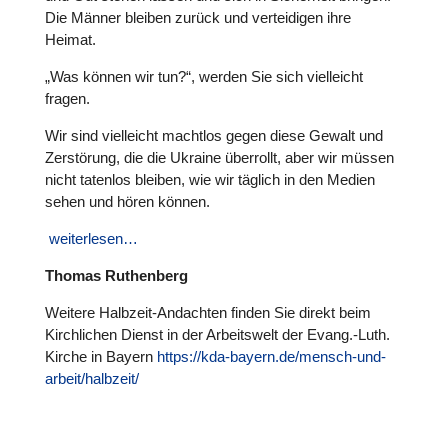
Die Männer bleiben zurück und ver­tei­di­gen ihre
Heimat.
„Was können wir tun?“, werden Sie sich viel­leicht
fragen.
Wir sind viel­leicht machtlos gegen diese Gewalt und
Zer­stö­rung, die die Ukraine über­rollt, aber wir müssen
nicht tatenlos bleiben, wie wir täglich in den Medien
sehen und hören können.
wei­ter­le­sen…
Thomas Ruthen­berg
Weitere Halbzeit-Andach­ten finden Sie direkt beim
Kirch­li­chen Dienst in der Arbeits­welt der Evang.-Luth.
Kirche in Bayern
https://kda-bayern.de/mensch-und-
arbeit/halbzeit/