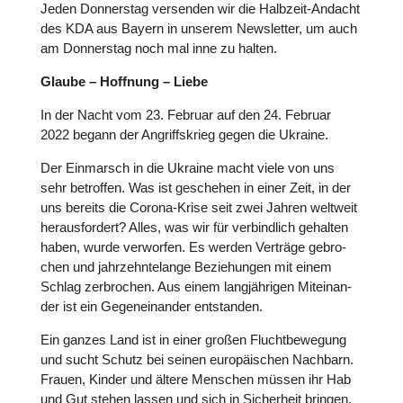
Jeden Don­ners­tag ver­sen­den wir die Halbzeit-Andacht
des KDA aus Bayern in unserem News­let­ter, um auch
am Don­ners­tag noch mal inne zu halten.
Glaube – Hoffnung – Liebe
In der Nacht vom 23. Februar auf den 24. Februar
2022 begann der Angriffs­krieg gegen die Ukraine.
Der Ein­marsch in die Ukraine macht viele von uns
sehr betrof­fen. Was ist gesche­hen in einer Zeit, in der
uns bereits die Corona-Krise seit zwei Jahren weltweit
her­aus­for­dert? Alles, was wir für ver­bind­lich gehalten
haben, wurde ver­wor­fen. Es werden Verträge gebro­
chen und jahr­zehn­te­lange Bezie­hun­gen mit einem
Schlag zer­bro­chen. Aus einem lang­jäh­ri­gen Mit­ein­an­
der ist ein Gegen­ein­an­der ent­stan­den.
Ein ganzes Land ist in einer großen Flucht­be­we­gung
und sucht Schutz bei seinen euro­päi­schen Nachbarn.
Frauen, Kinder und ältere Menschen müssen ihr Hab
und Gut stehen lassen und sich in Sicher­heit bringen.