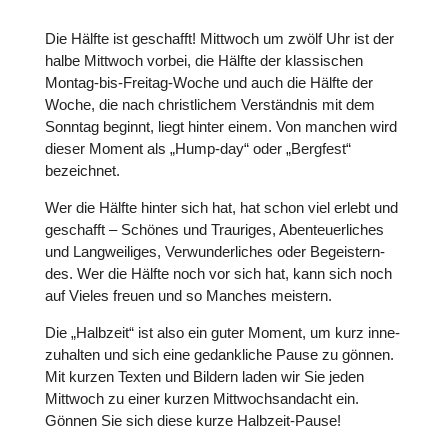
Die Hälfte ist geschafft! Mittwoch um zwölf Uhr ist der
halbe Mittwoch vorbei, die Hälfte der klas­si­schen
Montag-bis-Freitag-Woche und auch die Hälfte der
Woche, die nach christ­li­chem Ver­ständ­nis mit dem
Sonntag beginnt, liegt hinter einem. Von manchen wird
dieser Moment als „Hump-day“ oder „Bergfest“
bezeich­net.
Wer die Hälfte hinter sich hat, hat schon viel erlebt und
geschafft – Schönes und Trau­ri­ges, Aben­teu­er­li­ches
und Lang­wei­li­ges, Ver­wun­der­li­ches oder Begeis­tern­
des. Wer die Hälfte noch vor sich hat, kann sich noch
auf Vieles freuen und so Manches meistern.
Die „Halbzeit“ ist also ein guter Moment, um kurz inne­
zu­hal­ten und sich eine gedank­li­che Pause zu gönnen.
Mit kurzen Texten und Bildern laden wir Sie jeden
Mittwoch zu einer kurzen Mitt­woch­s­an­dacht ein.
Gönnen Sie sich diese kurze Halbzeit-Pause!