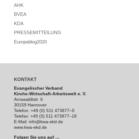
AHK
BVEA
KDA
PRESSEMITTEILUNG
Europablog2020
KONTAKT
Evan­ge­li­scher Verband
Kirche-Wirt­schaft-Arbeits­welt e. V.
Arns­waldt­str. 6
30159 Hannover
Telefon: +49 (0) 511 473877–0
Telefax: +49 (0) 511 473877–18
E‑Mail: info@kwa-ekd.de
www.kwa-ekd.de
Folgen Sie uns auf …