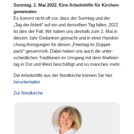
Sonntag, 1. Mai 2022. Eine Arbeits­hilfe für Kir­chen­
ge­mein­den
Es kommt nicht oft vor, dass der Sonntag und der
„Tag der Arbeit“ auf ein und den­sel­ben Tag fallen. 2022
ist dies der Fall. Wir haben uns deshalb zum 1. Mai in
diesem Jahr Gedanken gemacht und in einer Hand­rei­
chung Anre­gun­gen für diesen „Feiertag im Dop­pel­
pack“ gesam­melt. Dabei haben uns auch die unter­
schied­li­chen Tra­di­tio­nen im Umgang mit dem Mai­fei­er­
tag in Ost und West beschäf­tigt und so manches mehr.
Die Arbeits­hilfe aus der Nord­kir­che können Sie hier
her­un­ter­la­den
Zur Nord­kir­che