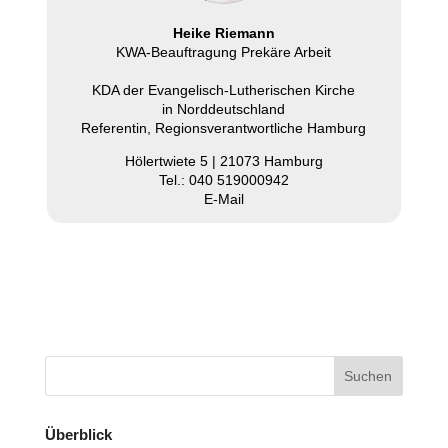
Heike Riemann
KWA-Beauf­tra­gung Prekäre Arbeit
KDA der Evan­ge­lisch-Luthe­ri­schen Kirche
in Nord­deutsch­land
Refe­ren­tin, Regi­ons­ver­ant­wort­li­che Hamburg
Hölert­wiete 5 | 21073 Hamburg
Tel.: 040 519000942
E‑Mail
Überblick