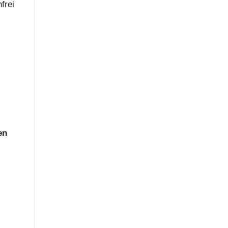
­frei
en