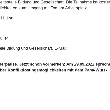
ts­stelle Bildung und Gesell­schaft. Die Teil­nahme ist kos­ten
­lich­kei­ten zum Umgang mit Tod am Arbeits­platz.
 11 Uhr.
üller
lle Bildung und Gesell­schaft, E‑Mail:
mer­pause. Jetzt schon vor­mer­ken: Am 29.09.2022 sprech
ber Kon­flikt­lö­sungs­mög­lich­kei­ten mit dem Papa-Wutz-