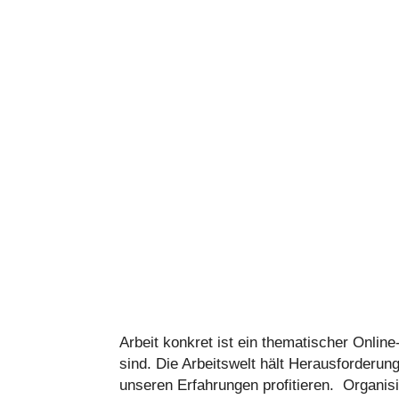
Arbeit konkret ist ein the­ma­ti­scher Onli
sind. Die Arbeits­welt hält Her­aus­for­de­ru
unseren Erfah­run­gen pro­fi­tie­ren. Orga­n