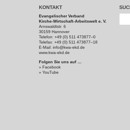
KONTAKT
SUC
Evan­ge­li­scher Verband
Kirche-Wirt­schaft-Arbeits­welt e. V.
Arns­waldt­str. 6
30159 Hannover
Telefon: +49 (0) 511 473877–0
Telefax: +49 (0) 511 473877–18
E‑Mail: info@kwa-ekd.de
www.kwa-ekd.de
Folgen Sie uns auf …
» Facebook
» YouTube