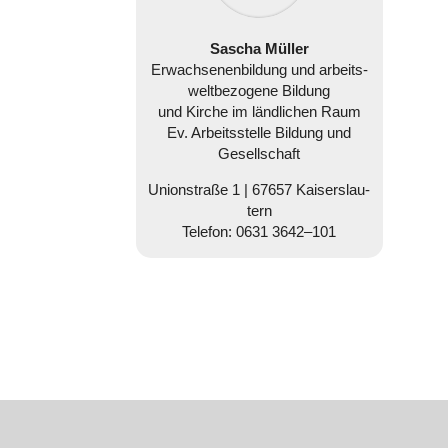
Sascha Müller
Erwach­se­nen­bil­dung und arbeits­
welt­be­zo­gene Bildung
und Kirche im länd­li­chen Raum
Ev. Arbeits­stelle Bildung und
Gesell­schaft
Uni­on­straße 1 |
67657 Kai­sers­lau­
tern
Telefon:
0631 3642–101
Mail