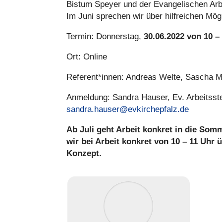
Bistum Speyer und der Evan­ge­li­schen Arbei
Im Juni sprechen wir über hilf­rei­chen Mög
Termin: Don­ners­tag,
30.06.2022 von 10 –
Ort: Online
Referent*innen: Andreas Welte, Sascha M
Anmel­dung: Sandra Hauser, Ev. Arbeits­ste
sandra.hauser@evkirchepfalz.de
Ab Juli geht Arbeit konkret in die Som­
wir bei Arbeit konkret von 10 – 11 Uhr ü
Konzept.