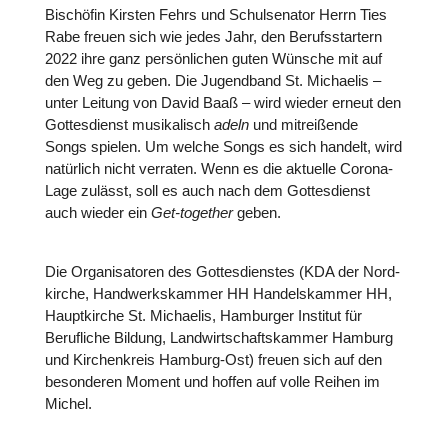
Bischö­fin Kirsten Fehrs und Schul­se­na­tor Herrn Ties
Rabe freuen sich wie jedes Jahr, den Berufs­star­tern
2022 ihre ganz per­sön­li­chen guten Wünsche mit auf
den Weg zu geben. Die Jugend­band St. Michae­lis –
unter Leitung von David Baaß – wird wieder erneut den
Got­tes­dienst musi­ka­lisch
adeln
und mit­rei­ßende
Songs spielen. Um welche Songs es sich handelt, wird
natür­lich nicht verraten. Wenn es die aktuelle Corona-
Lage zulässt, soll es auch nach dem Got­tes­dienst
auch wieder ein
Get-together
geben.
Die Orga­ni­sa­to­ren des Got­tes­diens­tes (KDA der Nord­
kir­che, Hand­werks­kam­mer HH Han­dels­kam­mer HH,
Haupt­kir­che St. Michae­lis, Ham­bur­ger Institut für
Beruf­li­che Bildung, Land­wirt­schafts­kam­mer Hamburg
und Kir­chen­kreis Hamburg-Ost) freuen sich auf den
beson­de­ren Moment und hoffen auf volle Reihen im
Michel.