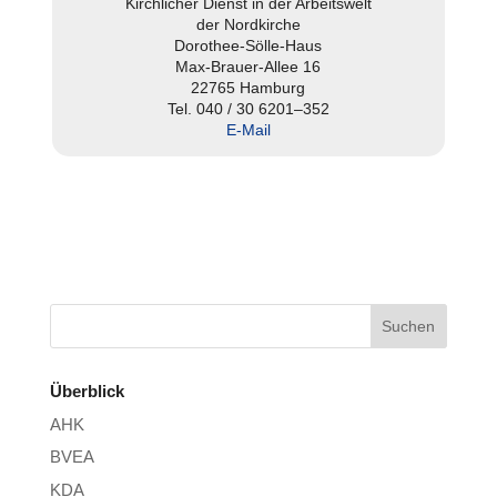
Kirch­li­cher Dienst in der Arbeits­welt
der Nord­kir­che
Dorothee-Sölle-Haus
Max-Brauer-Allee 16
22765 Hamburg
Tel. 040 / 30 6201–352
E‑Mail
Überblick
AHK
BVEA
KDA