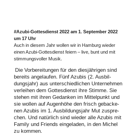
#Azubi-Got­tes­dienst 2022 am 1. Sep­tem­ber 2022
um 17 Uhr
Auch in diesem Jahr wollen wir in Hamburg wieder
einen Azubi-Got­tes­dienst feiern – live, bunt und mit
stim­mungs­vol­ler Musik.
Die Vor­be­rei­tun­gen für den dies­jäh­ri­gen sind
bereits ange­lau­fen. Fünf Azubis (2. Aus­bil­
dungs­jahr) aus unter­schied­li­chen Unter­neh­men
ver­lei­hen dem Got­tes­dienst ihre Stimme. Sie
stehen mit ihren Gedanken im Mit­tel­punkt und
sie wollen auf Augen­höhe den frisch geba­cke­
nen Azubis im 1. Aus­bil­dungs­jahr Mut zuspre­
chen. Und natür­lich sind wieder alle Azubis mit
Family und Friends ein­ge­la­den, in den Michel
zu kommen.