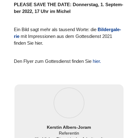
PLEASE SAVE THE DATE: Don­ners­tag, 1.
Sep­tem­
ber 2022, 17 Uhr im Michel
Ein Bild sagt mehr als tausend Worte: die
Bil­der­ga­le­
rie
mit Impres­sio­nen aus dem Got­tes­dienst 2021
finden Sie hier.
Den Flyer zum Got­tes­dienst finden Sie
hier.
Kerstin Albers-Joram
Refe­ren­tin