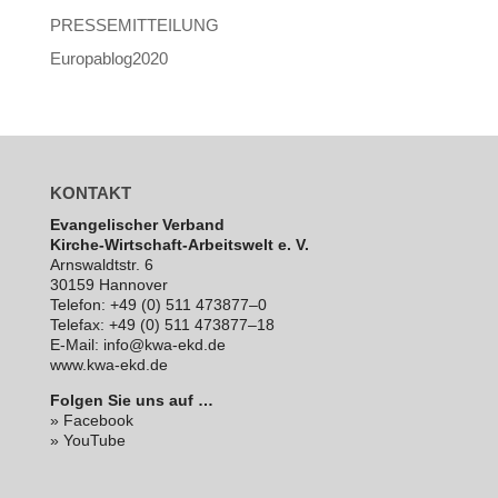
PRESSEMITTEILUNG
Europablog2020
KONTAKT
Evan­ge­li­scher Verband
Kirche-Wirt­schaft-Arbeits­welt e. V.
Arns­waldt­str. 6
30159 Hannover
Telefon: +49 (0) 511 473877–0
Telefax: +49 (0) 511 473877–18
E‑Mail: info@kwa-ekd.de
www.kwa-ekd.de
Folgen Sie uns auf …
» Facebook
» YouTube