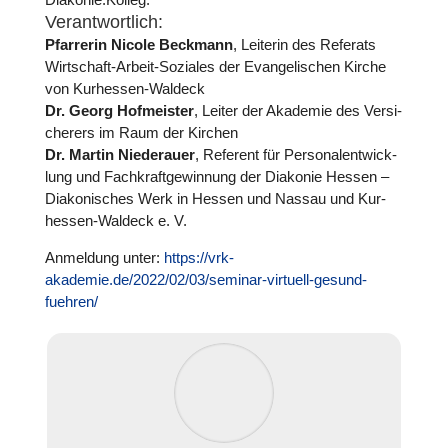
Ver­ant­wort­lich:
Pfar­re­rin Nicole Beckmann
, Leiterin des Referats
Wirt­schaft-Arbeit-Soziales der Evan­ge­li­schen Kirche
von Kur­hes­sen-Waldeck
Dr. Georg Hof­meis­ter
, Leiter der Akademie des Ver­si­
che­rers im Raum der Kirchen
Dr. Martin Nie­der­auer
, Referent für Per­so­nal­ent­wick­
lung und Fach­kraft­ge­win­nung der Diakonie Hessen –
Dia­ko­ni­sches Werk in Hessen und Nassau und Kur­
hes­sen-Waldeck e. V.
Anmel­dung unter:
https://vrk-
akademie.de/2022/02/03/seminar-virtuell-gesund-
fuehren/