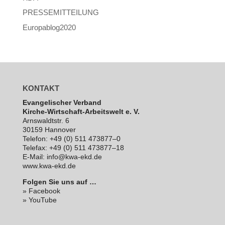
PRESSEMITTEILUNG
Europablog2020
KONTAKT
Evan­ge­li­scher Verband
Kirche-Wirt­schaft-Arbeits­welt e. V.
Arns­waldt­str. 6
30159 Hannover
Telefon: +49 (0) 511 473877–0
Telefax: +49 (0) 511 473877–18
E‑Mail: info@kwa-ekd.de
www.kwa-ekd.de
Folgen Sie uns auf …
» Facebook
» YouTube