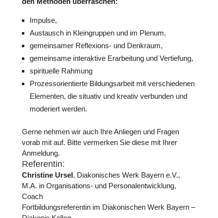
den Methoden über­ra­schen:
Impulse,
Aus­tausch in Klein­grup­pen und im Plenum,
gemein­sa­mer Refle­xi­ons- und Denkraum,
gemein­same inter­ak­tive Erar­bei­tung und Ver­tie­fung,
spi­ri­tu­elle Rahmung
Pro­zess­ori­en­tierte Bil­dungs­ar­beit mit ver­schie­de­nen
Ele­men­ten, die situativ und kreativ ver­bun­den und
mode­riert werden.
Gerne nehmen wir auch Ihre Anliegen und Fragen
vorab mit auf. Bitte ver­mer­ken Sie diese mit Ihrer
Anmel­dung.
Refe­ren­tin:
Chris­tine Ursel
, Dia­ko­ni­sches Werk Bayern e.V.,
M.A. in Orga­ni­sa­ti­ons- und Per­so­nal­ent­wick­lung,
Coach
Fort­bil­dungs­re­fe­ren­tin im Dia­ko­ni­schen Werk Bayern –
Diakonie.Kolleg.