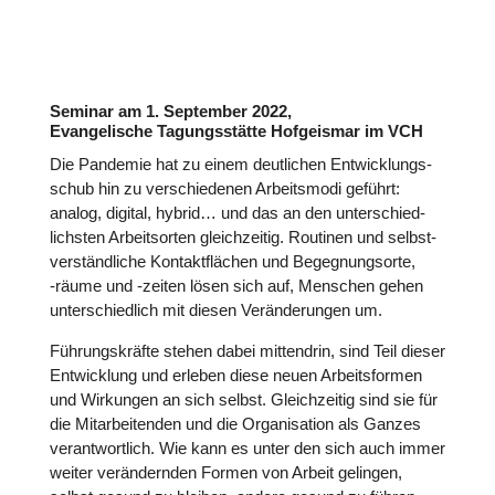
Seminar am 1. September 2022,
Evangelische Tagungsstätte Hofgeismar im VCH
Die Pandemie hat zu einem deut­li­chen Ent­wick­lungs­
schub hin zu ver­schie­de­nen Arbeits­modi geführt:
analog, digital, hybrid… und das an den unter­schied­
lichs­ten Arbeits­or­ten gleich­zei­tig. Routinen und selbst­
ver­ständ­li­che Kon­takt­flä­chen und Begeg­nungs­orte,
‑räume und ‑zeiten lösen sich auf, Menschen gehen
unter­schied­lich mit diesen Ver­än­de­run­gen um.
Füh­rungs­kräfte stehen dabei mit­ten­drin, sind Teil dieser
Ent­wick­lung und erleben diese neuen Arbeits­for­men
und Wir­kun­gen an sich selbst. Gleich­zei­tig sind sie für
die Mit­ar­bei­ten­den und die Orga­ni­sa­tion als Ganzes
ver­ant­wort­lich. Wie kann es unter den sich auch immer
weiter ver­än­dern­den Formen von Arbeit gelingen,