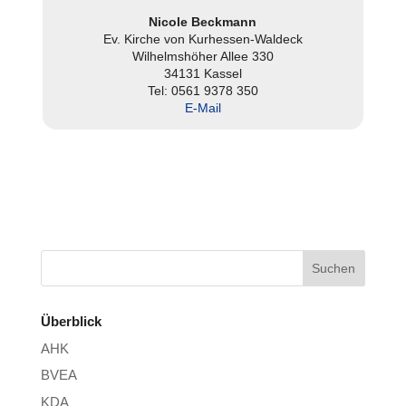
Nicole Beckmann
Ev. Kirche von Kur­hes­sen-Waldeck
Wil­helms­hö­her Allee 330
34131 Kassel
Tel: 0561 9378 350
E‑Mail
Überblick
AHK
BVEA
KDA