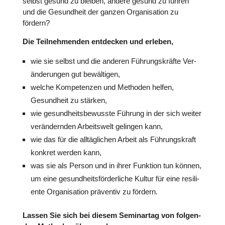
selbst gesund zu bleiben, andere gesund zu führen
und die Gesund­heit der ganzen Orga­ni­sa­tion zu
fördern?
Die Teil­neh­men­den ent­de­cken und erleben,
wie sie selbst und die anderen Füh­rungs­kräfte Ver­
än­de­run­gen gut bewäl­ti­gen,
welche Kom­pe­ten­zen und Methoden helfen,
Gesund­heit zu stärken,
wie gesund­heits­be­wusste Führung in der sich weiter
ver­än­dern­den Arbeits­welt gelingen kann,
wie das für die all­täg­li­chen Arbeit als Füh­rungs­kraft
konkret werden kann,
was sie als Person und in ihrer Funktion tun können,
um eine gesund­heits­för­der­li­che Kultur für eine resi­li­
ente Orga­ni­sa­tion prä­ven­tiv zu fördern.
Lassen Sie sich bei diesem Semi­nar­tag von fol­gen­