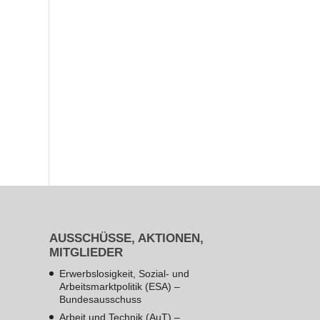
AUSSCHÜSSE, AKTIONEN,
MITGLIEDER
Erwerbslosigkeit, Sozial- und
Arbeitsmarktpolitik (ESA) –
Bundesausschuss
Arbeit und Technik (AuT) –