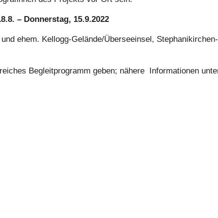
18.8. – Don­ners­tag, 15.9.2022
ni und ehem. Kellogg-Gelän­de/­Über­see­insel, Ste­pha­nikir­chen
­rei­ches Begleit­pro­gramm geben; nähere Infor­ma­tio­nen unte