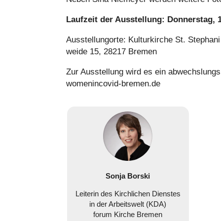
Laufzeit der Aus­stel­lung: Don­ners­tag, 
Aus­stel­lung­orte: Kul­tur­kir­che St. Stepha
weide 15, 28217 Bremen
Zur Aus­stel­lung wird es ein abwechs­lungs
womenincovid-bremen.de
Sonja Borski
Leiterin des Kirch­li­chen Dienstes
in der Arbeits­welt (KDA)
forum Kirche Bremen