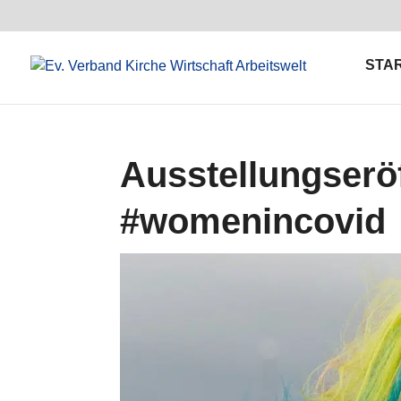
STA
Ausstellungser
#womenincovid