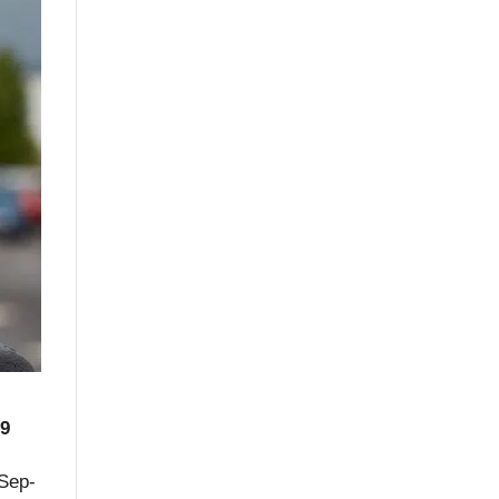
19
 Sep­