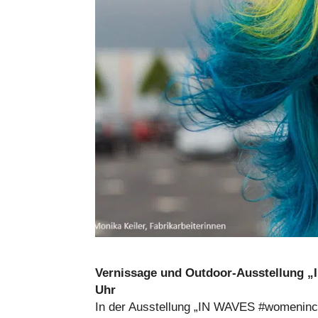
Ver­nis­sage und Outdoor-Aus­stel­lung 
Uhr
In der Aus­stel­lung „IN WAVES #wome­nin­