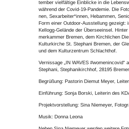
tem­ber viel­fäl­tige Ein­bli­cke in die Lebe
während der Covid-19-Pandemie. Die Foto­gra­
nen, Sexarbeiter*innen, Hebammen, Senio­ri
Form einer Outdoor-Aus­stel­lung gezeigt: i
Kellogg-Gelände der Über­see­insel. Hinter 
mer­kam­mer Bremen, dem Kirch­li­chen Diens
Kul­tur­kir­che St. Stephani Bremen, der Glei
und dem Kul­tur­zen­trum Schlacht­hof.
Ver­nis­sage „IN WAVES #wome­nin­co­vid“ am
Stephani, Ste­pha­nikirch­hof, 28195 Breme
Begrü­ßung: Pastorin Diemut Meyer, Leiterin
Ein­füh­rung: Sonja Borski, Leiterin des KDA 
Pro­jekt­vor­stel­lung: Sina Niemeyer, Foto­gra
Musik: Donna Leona
Neben Sina Niemeyer werden weitere Foto­g