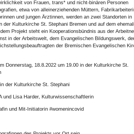
ns­wirk­lich­keit von Frauen, trans* und nicht-binären Personen
fien, etwa von allein­er­zie­hen­den Müttern, Fabrik­ar­bei­te­ri
n­nen und jungen Ärz­tin­nen, werden an zwei Stand­or­ten in
n der Kul­tur­kir­che St. Stephani Bremen und auf dem ehe­ma­l
dem Projekt steht ein Koope­ra­ti­ons­bünd­nis aus der Arbeit­n
t in der Arbeits­welt, dem Evan­ge­li­schen Bil­dungs­werk, de
ch­stel­lungs­be­auf­trag­ten der Bre­mi­schen Evan­ge­li­schen Ki
 Don­ners­tag, 18.8.2022 um 19.00 in der Kul­tur­kir­che St.
n
 der Kul­tur­kir­che St. Stephani
und Lisa Harder, Kul­tur­wis­sen­schaft­le­rin
­fin und Mit-Initia­to­rin #wome­nin­co­vid
ra­fin­nen des Projekts vor Ort sein.