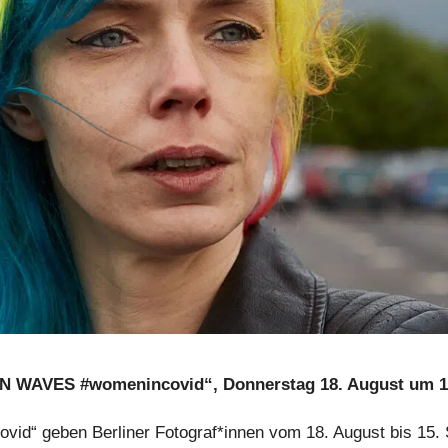
„IN WAVES #wome­nin­co­vid“, Don­ners­tag 18. August um 
co­vid“ geben Berliner Fotograf*innen vom 18. August bis 15.