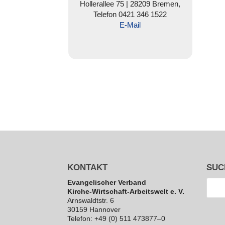
Hol­ler­al­lee 75 | 28209 Bremen,
Telefon 0421 346 1522
E‑Mail
KONTAKT
SUC
Evan­ge­li­scher Verband
Kirche-Wirt­schaft-Arbeits­welt e. V.
Arns­waldt­str. 6
30159 Hannover
Telefon: +49 (0) 511 473877–0