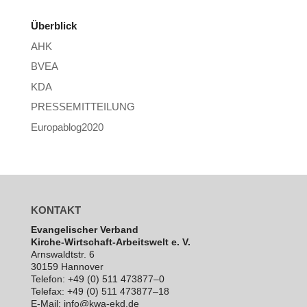
Überblick
AHK
BVEA
KDA
PRESSEMITTEILUNG
Europablog2020
KONTAKT
Evan­ge­li­scher Verband
Kirche-Wirt­schaft-Arbeits­welt e. V.
Arns­waldt­str. 6
30159 Hannover
Telefon: +49 (0) 511 473877–0
Telefax: +49 (0) 511 473877–18
E‑Mail: info@kwa-ekd.de