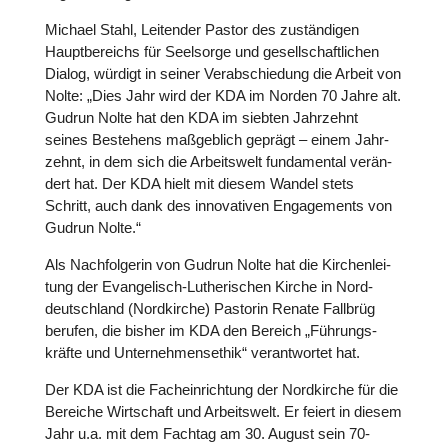
Michael Stahl, Lei­ten­der Pastor des zustän­di­gen
Haupt­be­reichs für Seel­sorge und gesell­schaft­li­chen
Dialog, würdigt in seiner Ver­ab­schie­dung die Arbeit von
Nolte: „Dies Jahr wird der KDA im Norden 70 Jahre alt.
Gudrun Nolte hat den KDA im siebten Jahr­zehnt
seines Bestehens maß­geb­lich geprägt – einem Jahr­
zehnt, in dem sich die Arbeits­welt fun­da­men­tal ver­än­
dert hat. Der KDA hielt mit diesem Wandel stets
Schritt, auch dank des inno­va­ti­ven Enga­ge­ments von
Gudrun Nolte.“
Als Nach­fol­ge­rin von Gudrun Nolte hat die Kir­chen­lei­
tung der Evan­ge­lisch-Luthe­ri­schen Kirche in Nord­
deutsch­land (Nord­kir­che) Pastorin Renate Fallbrüg
berufen, die bisher im KDA den Bereich „Füh­rungs­
kräfte und Unter­neh­mens­ethik“ ver­ant­wor­tet hat.
Der KDA ist die Fach­ein­rich­tung der Nord­kir­che für die
Bereiche Wirt­schaft und Arbeits­welt. Er feiert in diesem
Jahr u.a. mit dem Fachtag am 30. August sein 70-