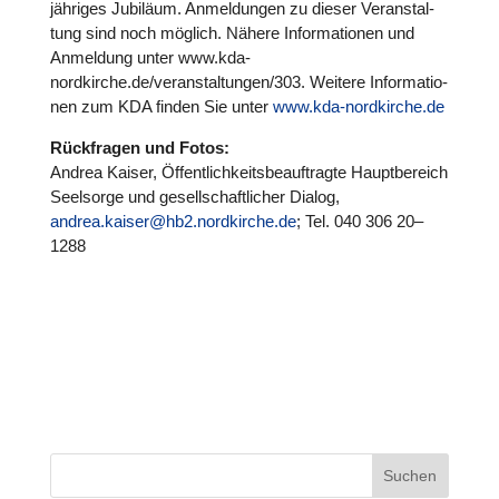
jähriges Jubiläum. Anmel­dun­gen zu dieser Ver­an­stal­
tung sind noch möglich. Nähere Infor­ma­tio­nen und
Anmel­dung unter www.kda-
nordkirche.de/veranstaltungen/303. Weitere Infor­ma­tio­
nen zum KDA finden Sie unter
www.kda-nordkirche.de
Rück­fra­gen und Fotos:
Andrea Kaiser, Öffent­lich­keits­be­auf­tragte Haupt­be­reich
Seel­sorge und gesell­schaft­li­cher Dialog,
andrea.kaiser@hb2.nordkirche.de
; Tel. 040 306 20–
1288