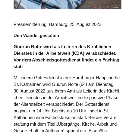
Pres­se­mit­tei­lung, Hamburg: 25. August 2022
Den Wandel gestal­ten
Gudrun Nolte wird als Leiterin des Kirch­li­chen
Dienstes in der Arbeits­welt (KDA) ver­ab­schie­det.
Vor dem Abschieds­got­tes­dienst findet ein Fachtag
statt
Mit einem Got­tes­dienst in der Ham­bur­ger Haupt­kir­che
St. Katha­ri­nen wird Gudrun Nolte (64) am Dienstag,
30. August 2022 aus ihrem Amt als Leiterin des Kirch­li­
chen Dienstes in der Arbeits­welt in die passive Phase
der Alters­teil­zeit ver­ab­schie­det. Der Got­tes­dienst
beginnt um 14 Uhr. Bereits ab 10 Uhr findet in St.
Katha­ri­nen eine Fach­dis­kus­sion statt. Bei der Ver­an­
stal­tung mit dem Titel „Über­gänge. Kirche, Arbeit und
Gesell­schaft im Aufbruch“ spricht u.a. Bischö­fin