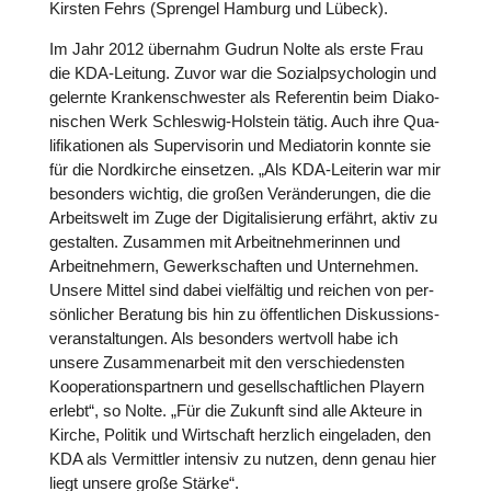
Kirsten Fehrs (Sprengel Hamburg und Lübeck).
Im Jahr 2012 übernahm Gudrun Nolte als erste Frau
die KDA-Leitung. Zuvor war die Sozi­al­psy­cho­lo­gin und
gelernte Kran­ken­schwes­ter als Refe­ren­tin beim Dia­ko­
ni­schen Werk Schles­wig-Holstein tätig. Auch ihre Qua­
li­fi­ka­tio­nen als Super­vi­so­rin und Media­to­rin konnte sie
für die Nord­kir­che ein­set­zen. „Als KDA-Leiterin war mir
beson­ders wichtig, die großen Ver­än­de­run­gen, die die
Arbeits­welt im Zuge der Digi­ta­li­sie­rung erfährt, aktiv zu
gestal­ten. Zusammen mit Arbeit­neh­me­rin­nen und
Arbeit­neh­mern, Gewerk­schaf­ten und Unter­neh­men.
Unsere Mittel sind dabei viel­fäl­tig und reichen von per­
sön­li­cher Beratung bis hin zu öffent­li­chen Dis­kus­si­ons­
ver­an­stal­tun­gen. Als beson­ders wertvoll habe ich
unsere Zusam­men­ar­beit mit den ver­schie­dens­ten
Koope­ra­ti­ons­part­nern und gesell­schaft­li­chen Playern
erlebt“, so Nolte. „Für die Zukunft sind alle Akteure in
Kirche, Politik und Wirt­schaft herzlich ein­ge­la­den, den
KDA als Ver­mitt­ler intensiv zu nutzen, denn genau hier
liegt unsere große Stärke“.