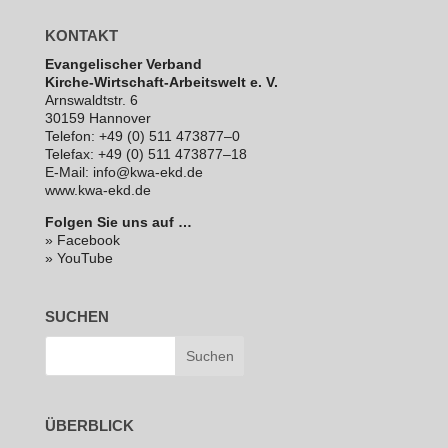
KONTAKT
Evan­ge­li­scher Verband
Kirche-Wirt­schaft-Arbeits­welt e. V.
Arns­waldt­str. 6
30159 Hannover
Telefon: +49 (0) 511 473877–0
Telefax: +49 (0) 511 473877–18
E‑Mail: info@kwa-ekd.de
www.kwa-ekd.de
Folgen Sie uns auf …
» Facebook
» YouTube
SUCHEN
ÜBERBLICK