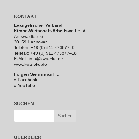
KONTAKT
Evan­ge­li­scher Verband
Kirche-Wirt­schaft-Arbeits­welt e. V.
Arns­waldt­str. 6
30159 Hannover
Telefon: +49 (0) 511 473877–0
Telefax: +49 (0) 511 473877–18
E‑Mail: info@kwa-ekd.de
www.kwa-ekd.de
Folgen Sie uns auf …
» Facebook
» YouTube
SUCHEN
ÜBERBLICK