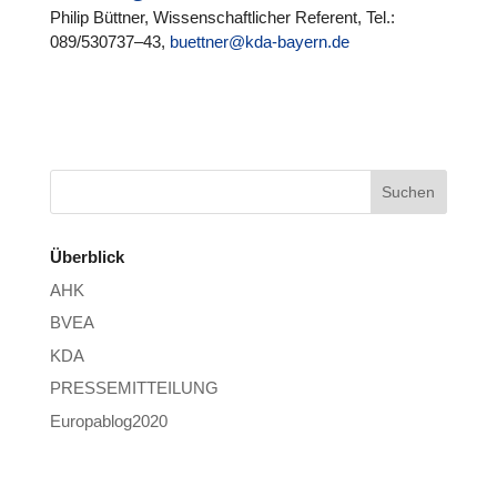
Philip Büttner, Wis­sen­schaft­li­cher Referent, Tel.:
089/530737–43,
buettner@kda-bayern.de
Überblick
AHK
BVEA
KDA
PRESSEMITTEILUNG
Europablog2020