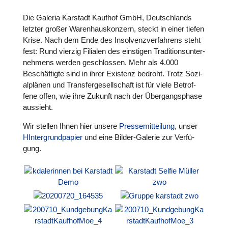
Die Galeria Karstadt Kaufhof GmbH, Deutsch­lands
letzter großer Waren­haus­kon­zern, steckt in einer tiefen
Krise. Nach dem Ende des Insol­venz­ver­fah­rens steht
fest: Rund vierzig Filialen des eins­ti­gen Tra­di­ti­ons­un­ter­
neh­mens werden geschlos­sen. Mehr als 4.000
Beschäf­tigte sind in ihrer Existenz bedroht. Trotz Sozi­
al­plä­nen und Trans­fer­ge­sell­schaft ist für viele Betrof­
fene offen, wie ihre Zukunft nach der Über­gangs­phase
aussieht.
Wir stellen Ihnen hier unsere
Pres­se­mit­tei­lung
, unser
HIn­ter­grund­pa­pier
und eine Bilder-Galerie zur Ver­fü­
gung.