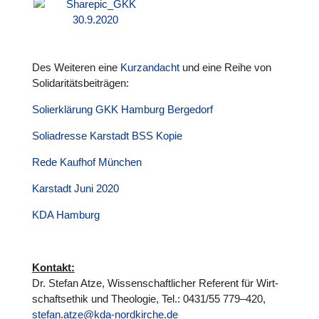
Des Weiteren eine
Kurz­an­dacht
und eine Reihe von
Soli­da­ri­täts­bei­trä­gen:
Solier­klä­rung GKK Hamburg Ber­ge­dorf
Soli­adresse Karstadt BSS Kopie
Rede Kaufhof München
Karstadt Juni 2020
KDA Hamburg
Kontakt:
Dr. Stefan Atze, Wis­sen­schaft­li­cher Referent für Wirt­
schafts­ethik und Theo­lo­gie, Tel.: 0431/55 779–420,
stefan.atze@kda-nordkirche.de