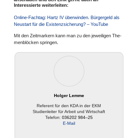
Interessierte weiterleiten:
Online-Fachtag: Hartz IV über­win­den. Bür­ger­geld als
Neustart für die Exis­tenz­si­che­rung? – YouTube
Mit den Zeit­mar­kern kann man zu den jewei­li­gen The­
men­blö­cken springen.
Holger Lemme
Referent für den KDA in der EKM
Stu­di­en­lei­ter für Arbeit und Wirt­schaft
Telefon:
036202 984–25
E‑Mail