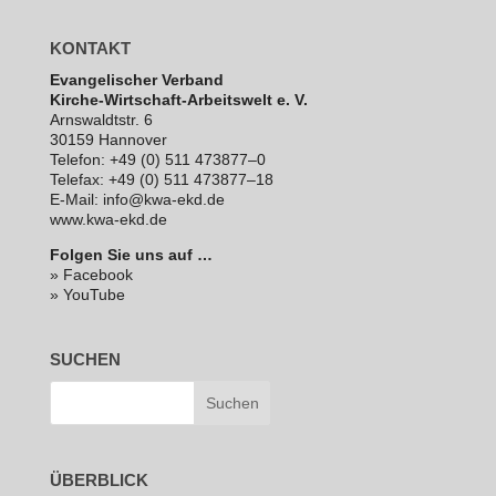
KONTAKT
Evan­ge­li­scher Verband
Kirche-Wirt­schaft-Arbeits­welt e. V.
Arns­waldt­str. 6
30159 Hannover
Telefon: +49 (0) 511 473877–0
Telefax: +49 (0) 511 473877–18
E‑Mail: info@kwa-ekd.de
www.kwa-ekd.de
Folgen Sie uns auf …
» Facebook
» YouTube
SUCHEN
ÜBERBLICK