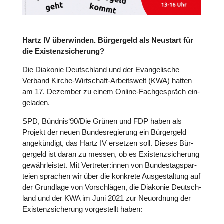
Hartz IV über­win­den. Bür­ger­geld als Neustart für
die Exis­tenz­si­che­rung?
Die Diakonie Deutsch­land und der Evan­ge­li­sche
Verband Kirche-Wirt­schaft-Arbeits­welt (KWA) hatten
am 17. Dezember zu einem Online-Fach­ge­spräch ein­
ge­la­den.
SPD, Bündnis‘90/Die Grünen und FDP haben als
Projekt der neuen Bun­des­re­gie­rung ein Bür­ger­geld
ange­kün­digt, das Hartz IV ersetzen soll. Dieses Bür­
ger­geld ist daran zu messen, ob es Exis­tenz­si­che­rung
gewähr­leis­tet. Mit Vertreter:innen von Bun­des­tags­par­
teien sprachen wir über die konkrete Aus­ge­stal­tung auf
der Grund­lage von Vor­schlä­gen, die Diakonie Deutsch­
land und der KWA im Juni 2021 zur Neu­ord­nung der
Exis­tenz­si­che­rung vor­ge­stellt haben: