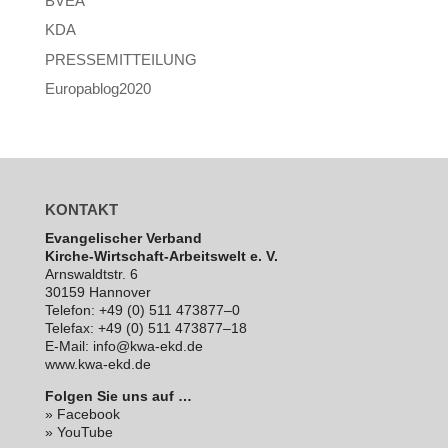
BVEA
KDA
PRESSEMITTEILUNG
Europablog2020
KONTAKT
Evan­ge­li­scher Verband
Kirche-Wirt­schaft-Arbeits­welt e. V.
Arns­waldt­str. 6
30159 Hannover
Telefon: +49 (0) 511 473877–0
Telefax: +49 (0) 511 473877–18
E‑Mail: info@kwa-ekd.de
www.kwa-ekd.de
Folgen Sie uns auf …
» Facebook
» YouTube