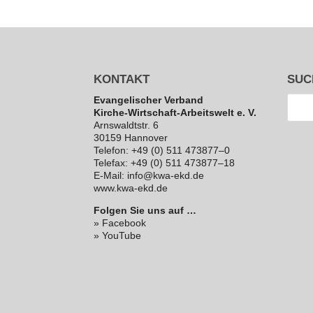
KONTAKT
SUC
Evan­ge­li­scher Verband
Kirche-Wirt­schaft-Arbeits­welt e. V.
Arns­waldt­str. 6
30159 Hannover
Telefon: +49 (0) 511 473877–0
Telefax: +49 (0) 511 473877–18
E‑Mail: info@kwa-ekd.de
www.kwa-ekd.de
Folgen Sie uns auf …
» Facebook
» YouTube