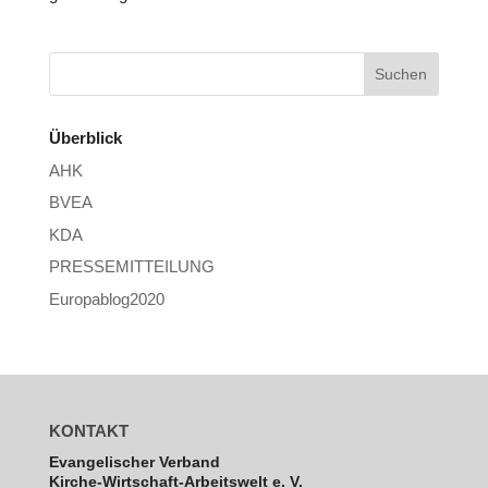
Überblick
AHK
BVEA
KDA
PRESSEMITTEILUNG
Europablog2020
KONTAKT
Evan­ge­li­scher Verband
Kirche-Wirt­schaft-Arbeits­welt e. V.