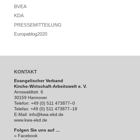
BVEA
KDA
PRESSEMITTEILUNG
Europablog2020
KONTAKT
Evan­ge­li­scher Verband
Kirche-Wirt­schaft-Arbeits­welt e. V.
Arns­waldt­str. 6
30159 Hannover
Telefon: +49 (0) 511 473877–0
Telefax: +49 (0) 511 473877–18
E‑Mail: info@kwa-ekd.de
www.kwa-ekd.de
Folgen Sie uns auf …
» Facebook