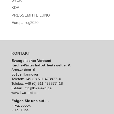
BVEA
KDA
PRESSEMITTEILUNG
Europablog2020
KONTAKT
Evan­ge­li­scher Verband
Kirche-Wirt­schaft-Arbeits­welt e. V.
Arns­waldt­str. 6
30159 Hannover
Telefon: +49 (0) 511 473877–0
Telefax: +49 (0) 511 473877–18
E‑Mail: info@kwa-ekd.de
www.kwa-ekd.de
Folgen Sie uns auf …
» Facebook
» YouTube