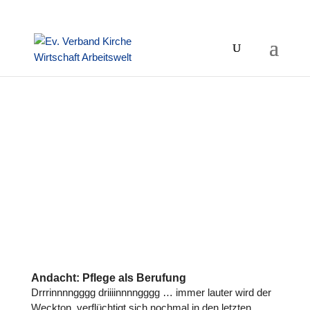
Andacht: Pflege als Berufung
Drrrinnnngggg driiiinnnngggg … immer lauter wird der
Weckton, verflüchtigt sich nochmal in den letzten