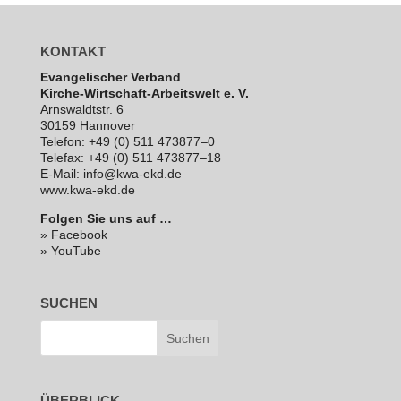
KONTAKT
Evan­ge­li­scher Verband
Kirche-Wirt­schaft-Arbeits­welt e. V.
Arns­waldt­str. 6
30159 Hannover
Telefon: +49 (0) 511 473877–0
Telefax: +49 (0) 511 473877–18
E‑Mail: info@kwa-ekd.de
www.kwa-ekd.de
Folgen Sie uns auf …
» Facebook
» YouTube
SUCHEN
ÜBERBLICK