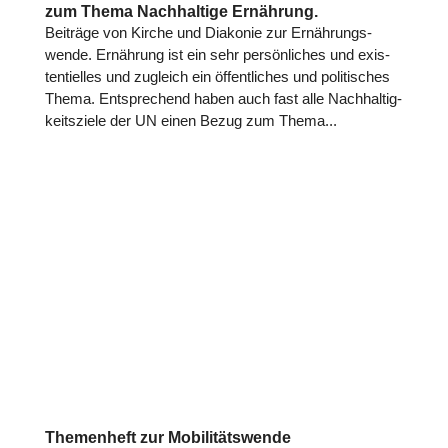
zum Thema Nachhaltige Ernährung.
Beiträge von Kirche und Diakonie zur Ernäh­rungs­
wende. Ernäh­rung ist ein sehr per­sön­li­ches und exis­
ten­ti­el­les und zugleich ein öffent­li­ches und poli­ti­sches
Thema. Ent­spre­chend haben auch fast alle Nach­hal­tig­
keits­ziele der UN einen Bezug zum Thema...
Themenheft zur Mobilitätswende