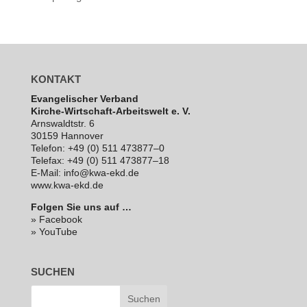
KONTAKT
Evan­ge­li­scher Verband
Kirche-Wirt­schaft-Arbeits­welt e. V.
Arns­waldt­str. 6
30159 Hannover
Telefon: +49 (0) 511 473877–0
Telefax: +49 (0) 511 473877–18
E‑Mail: info@kwa-ekd.de
www.kwa-ekd.de
Folgen Sie uns auf …
» Facebook
» YouTube
SUCHEN