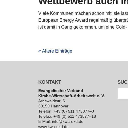
Wettbewerb auch in
Viele Kommunen machen schon mit, sie las
European Energy Award regelmäßig überprü
ist damit in Gang gekommen, um eine Gold- o
« Ältere Einträge
KONTAKT
SUC
Evan­ge­li­scher Verband
Kirche-Wirt­schaft-Arbeits­welt e. V.
Arns­waldt­str. 6
30159 Hannover
Telefon: +49 (0) 511 473877–0
Telefax: +49 (0) 511 473877–18
E‑Mail: info@kwa-ekd.de
www.kwa-ekd.de