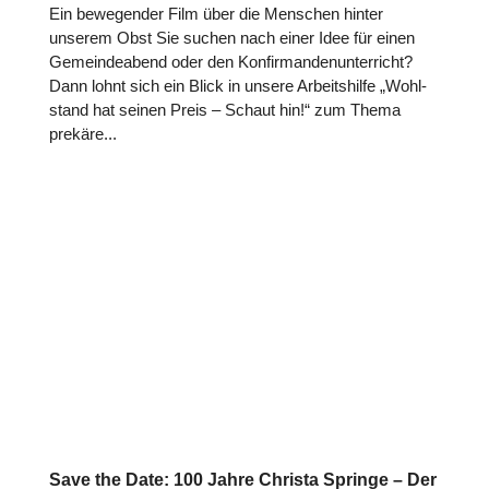
Ein bewe­gen­der Film über die Menschen hinter
unserem Obst Sie suchen nach einer Idee für einen
Gemein­de­abend oder den Kon­fir­man­den­un­ter­richt?
Dann lohnt sich ein Blick in unsere Arbeits­hilfe „Wohl­
stand hat seinen Preis – Schaut hin!“ zum Thema
prekäre...
Save the Date: 100 Jahre Christa Springe – Der