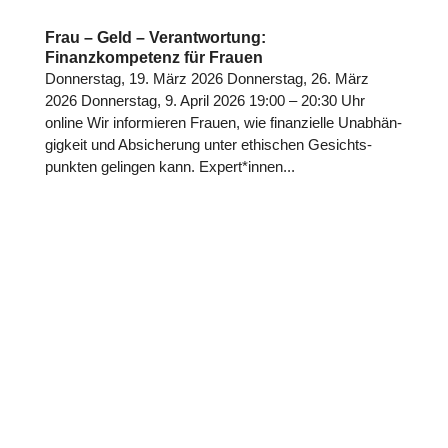
Frau – Geld – Verantwortung:
Finanzkompetenz für Frauen
Don­ners­tag, 19. März 2026 Don­ners­tag, 26. März
2026 Don­ners­tag, 9. April 2026 19:00 – 20:30 Uhr
online Wir infor­mie­ren Frauen, wie finan­zi­elle Unab­hän­
gig­keit und Absi­che­rung unter ethi­schen Gesichts­
punk­ten gelingen kann. Expert*innen...