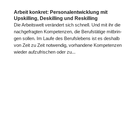
Arbeit konkret: Personalentwicklung mit
Upskilling, Deskilling und Reskilling
Die Arbeits­welt ver­än­dert sich schnell. Und mit ihr die
nach­ge­frag­ten Kom­pe­ten­zen, die Berufs­tä­tige mit­brin­
gen sollen. Im Laufe des Berufs­le­bens ist es deshalb
von Zeit zu Zeit not­wen­dig, vor­han­dene Kom­pe­ten­zen
wieder auf­zu­fri­schen oder zu...