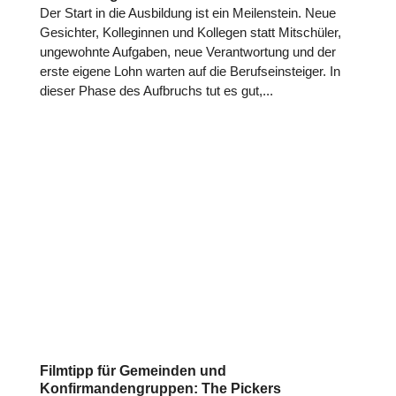
Der Start in die Aus­bil­dung ist ein Mei­len­stein. Neue
Gesich­ter, Kol­le­gin­nen und Kollegen statt Mit­schü­ler,
unge­wohnte Aufgaben, neue Ver­ant­wor­tung und der
erste eigene Lohn warten auf die Berufs­ein­stei­ger. In
dieser Phase des Auf­bruchs tut es gut,...
Filmtipp für Gemeinden und
Konfirmandengruppen: The Pickers