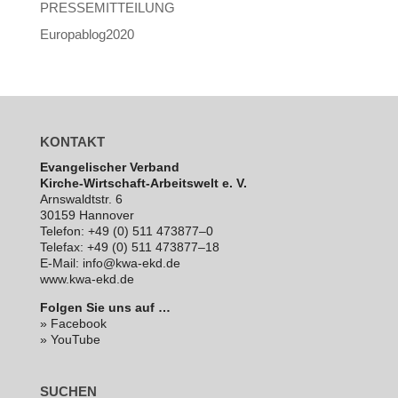
PRESSEMITTEILUNG
Europablog2020
KONTAKT
Evan­ge­li­scher Verband
Kirche-Wirt­schaft-Arbeits­welt e. V.
Arns­waldt­str. 6
30159 Hannover
Telefon: +49 (0) 511 473877–0
Telefax: +49 (0) 511 473877–18
E‑Mail: info@kwa-ekd.de
www.kwa-ekd.de
Folgen Sie uns auf …
» Facebook
» YouTube
SUCHEN