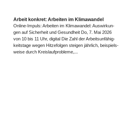
Arbeit konkret: Arbeiten im Klimawandel
Online-Impuls: Arbeiten im Kli­ma­wan­del: Aus­wir­kun­
gen auf Sicher­heit und Gesund­heit Do, 7. Mai 2026
von 10 bis 11 Uhr, digital Die Zahl der Arbeits­un­fä­hig­
keits­tage wegen Hit­ze­fol­gen steigen jährlich, bei­spiels­
weise durch Kreis­lauf­pro­bleme,...