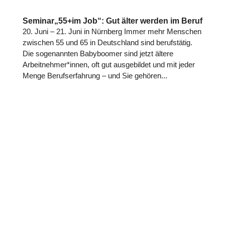
Seminar„55+im Job“: Gut älter werden im Beruf
20. Juni – 21. Juni in Nürnberg Immer mehr Menschen
zwischen 55 und 65 in Deutsch­land sind berufs­tä­tig.
Die soge­nann­ten Baby­boo­mer sind jetzt ältere
Arbeitnehmer*innen, oft gut aus­ge­bil­det und mit jeder
Menge Berufs­er­fah­rung – und Sie gehören...