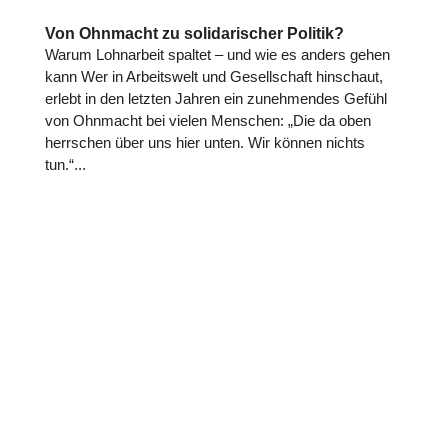
Von Ohnmacht zu solidarischer Politik?
Warum Lohn­ar­beit spaltet – und wie es anders gehen
kann Wer in Arbeits­welt und Gesell­schaft hin­schaut,
erlebt in den letzten Jahren ein zuneh­men­des Gefühl
von Ohnmacht bei vielen Menschen: „Die da oben
herr­schen über uns hier unten. Wir können nichts
tun.“...