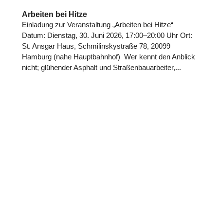
Arbeiten bei Hitze
Ein­la­dung zur Ver­an­stal­tung „Arbeiten bei Hitze“
Datum: Dienstag, 30. Juni 2026, 17:00–20:00 Uhr Ort:
St. Ansgar Haus, Schmi­lin­sky­straße 78, 20099
Hamburg (nahe Haupt­bahn­hof) Wer kennt den Anblick
nicht; glü­hen­der Asphalt und Stra­ßen­bau­ar­bei­ter,...