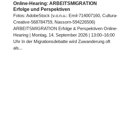
Online-Hearing: ARBEITSMIGRATION
Erfolge und Perspektiven
Fotos: Ado­be­Stock (v.o.n.u.: Emil-714007160, Cultura-
Creative-568784759, Nassorn-594226506)
ARBEITSMIGRATION Erfolge & Per­spek­ti­ven Online-
Hearing | Montag, 14. Sep­tem­ber 2026 | 13:00–16:00
Uhr In der Migra­ti­ons­de­batte wird Zuwan­de­rung oft
als...