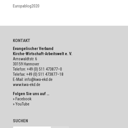
Europablog2020
KONTAKT
Evan­ge­li­scher Verband
Kirche-Wirt­schaft-Arbeits­welt e. V.
Arns­waldt­str. 6
30159 Hannover
Telefon: +49 (0) 511 473877–0
Telefax: +49 (0) 511 473877–18
E‑Mail: info@kwa-ekd.de
www.kwa-ekd.de
Folgen Sie uns auf …
» Facebook
» YouTube
SUCHEN