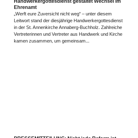
Handwerkergottesdienst gestaltet Wechsel im
Ehrenamt
„Werft eure Zuver­sicht nicht weg“ – unter diesem
Leitwort stand der dies­jäh­rige Hand­wer­ker­got­tes­dienst
in der St. Annen­kir­che Annaberg-Buchholz. Zahl­rei­che
Ver­tre­te­rin­nen und Ver­tre­ter aus Handwerk und Kirche
kamen zusammen, um gemein­sam...