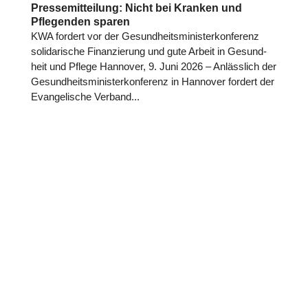
Pressemitteilung: Nicht bei Kranken und
Pflegenden sparen
KWA fordert vor der Gesund­heits­mi­nis­ter­kon­fe­renz
soli­da­ri­sche Finan­zie­rung und gute Arbeit in Gesund­
heit und Pflege Hannover, 9. Juni 2026 – Anläss­lich der
Gesund­heits­mi­nis­ter­kon­fe­renz in Hannover fordert der
Evan­ge­li­sche Verband...