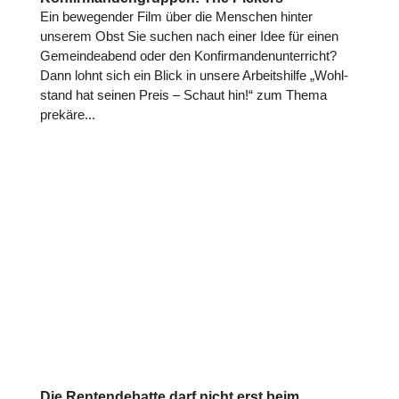
Ein bewe­gen­der Film über die Menschen hinter
unserem Obst Sie suchen nach einer Idee für einen
Gemein­de­abend oder den Kon­fir­man­den­un­ter­richt?
Dann lohnt sich ein Blick in unsere Arbeits­hilfe „Wohl­
stand hat seinen Preis – Schaut hin!“ zum Thema
prekäre...
Die Rentendebatte darf nicht erst beim