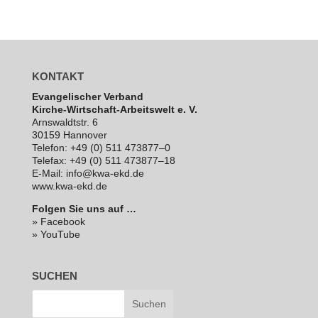
KONTAKT
Evan­ge­li­scher Verband
Kirche-Wirt­schaft-Arbeits­welt e. V.
Arns­waldt­str. 6
30159 Hannover
Telefon: +49 (0) 511 473877–0
Telefax: +49 (0) 511 473877–18
E‑Mail: info@kwa-ekd.de
www.kwa-ekd.de
Folgen Sie uns auf …
» Facebook
» YouTube
SUCHEN