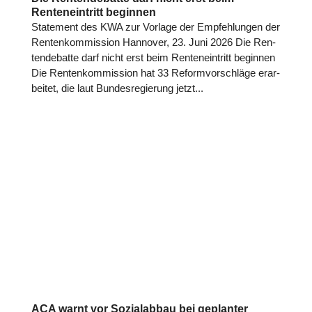
Renteneintritt beginnen
State­ment des KWA zur Vorlage der Emp­feh­lun­gen der
Ren­ten­kom­mis­sion Hannover, 23. Juni 2026 Die Ren­
ten­de­batte darf nicht erst beim Ren­ten­ein­tritt beginnen
Die Ren­ten­kom­mis­sion hat 33 Reform­vor­schläge erar­
bei­tet, die laut Bun­des­re­gie­rung jetzt...
ACA warnt vor Sozialabbau bei geplanter