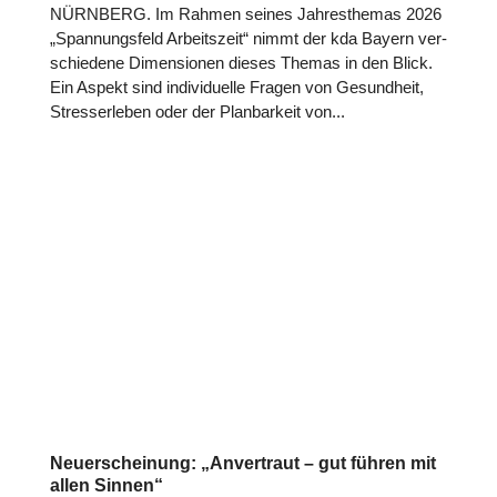
NÜRNBERG. Im Rahmen seines Jah­res­the­mas 2026
„Span­nungs­feld Arbeits­zeit“ nimmt der kda Bayern ver­
schie­dene Dimen­sio­nen dieses Themas in den Blick.
Ein Aspekt sind indi­vi­du­elle Fragen von Gesund­heit,
Stres­ser­le­ben oder der Plan­bar­keit von...
Neuerscheinung: „Anvertraut – gut führen mit
allen Sinnen“