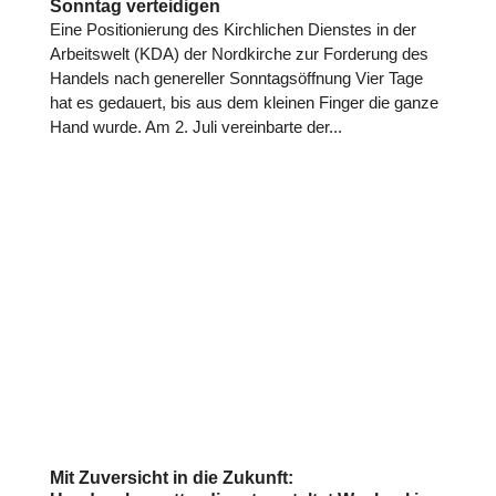
Sonntag verteidigen
Eine Posi­tio­nie­rung des Kirch­li­chen Dienstes in der
Arbeits­welt (KDA) der Nord­kir­che zur For­de­rung des
Handels nach gene­rel­ler Sonn­tags­öff­nung Vier Tage
hat es gedauert, bis aus dem kleinen Finger die ganze
Hand wurde. Am 2. Juli ver­ein­barte der...
Mit Zuversicht in die Zukunft: