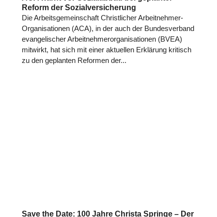
Reform der Sozialversicherung
Die Arbeits­ge­mein­schaft Christ­li­cher Arbeit­neh­mer-
Orga­ni­sa­tio­nen (ACA), in der auch der Bun­des­ver­band
evan­ge­li­scher Arbeit­neh­mer­or­ga­ni­sa­tio­nen (BVEA)
mitwirkt, hat sich mit einer aktu­el­len Erklä­rung kritisch
zu den geplan­ten Reformen der...
Save the Date: 100 Jahre Christa Springe – Der