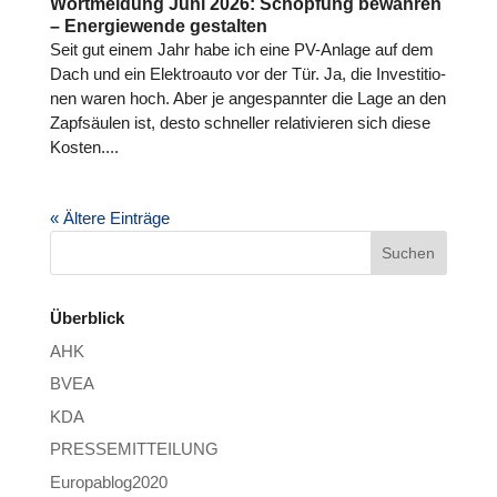
Wortmeldung Juni 2026: Schöpfung bewahren
– Energiewende gestalten
Seit gut einem Jahr habe ich eine PV-Anlage auf dem
Dach und ein Elek­tro­auto vor der Tür. Ja, die Inves­ti­tio­
nen waren hoch. Aber je ange­spann­ter die Lage an den
Zapf­säu­len ist, desto schnel­ler rela­ti­vie­ren sich diese
Kosten....
« Ältere Einträge
Überblick
AHK
BVEA
KDA
PRESSEMITTEILUNG
Europablog2020