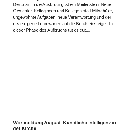
Der Start in die Aus­bil­dung ist ein Mei­len­stein. Neue
Gesich­ter, Kol­le­gin­nen und Kollegen statt Mit­schü­ler,
unge­wohnte Aufgaben, neue Ver­ant­wor­tung und der
erste eigene Lohn warten auf die Berufs­ein­stei­ger. In
dieser Phase des Auf­bruchs tut es gut,...
Wortmeldung August: Künstliche Intelligenz in
der Kirche