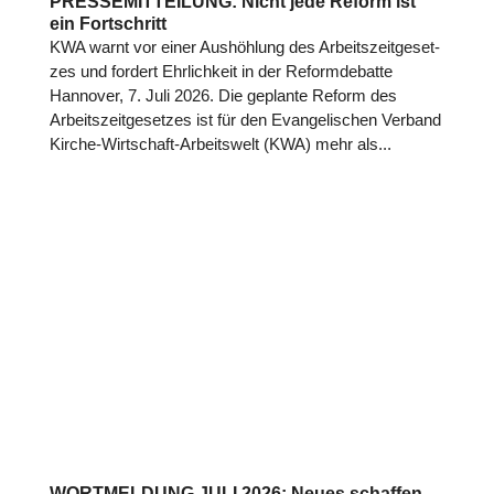
PRESSEMITTEILUNG: Nicht jede Reform ist
ein Fortschritt
KWA warnt vor einer Aus­höh­lung des Arbeits­zeit­ge­set­
zes und fordert Ehr­lich­keit in der Reform­de­batte
Hannover, 7. Juli 2026. Die geplante Reform des
Arbeits­zeit­ge­set­zes ist für den Evan­ge­li­schen Verband
Kirche-Wirt­schaft-Arbeits­welt (KWA) mehr als...
WORTMELDUNG JULI 2026: Neues schaffen