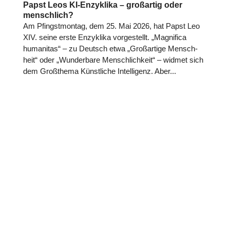
Papst Leos KI-Enzyklika – großartig oder
menschlich?
Am Pfingst­mon­tag, dem 25. Mai 2026, hat Papst Leo
XIV. seine erste Enzy­klika vor­ge­stellt. „Magni­fica
huma­ni­tas“ – zu Deutsch etwa „Groß­ar­tige Mensch­
heit“ oder „Wun­der­bare Mensch­lich­keit“ – widmet sich
dem Groß­thema Künst­li­che Intel­li­genz. Aber...