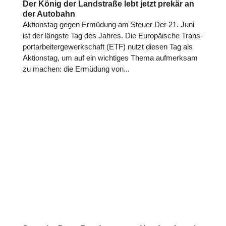
Der König der Landstraße lebt jetzt prekär an
der Autobahn
Akti­ons­tag gegen Ermüdung am Steuer Der 21. Juni
ist der längste Tag des Jahres. Die Euro­päi­sche Trans­
port­ar­bei­ter­ge­werk­schaft (ETF) nutzt diesen Tag als
Akti­ons­tag, um auf ein wich­ti­ges Thema auf­merk­sam
zu machen: die Ermüdung von...