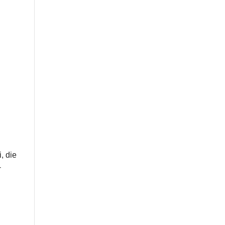
, die
­