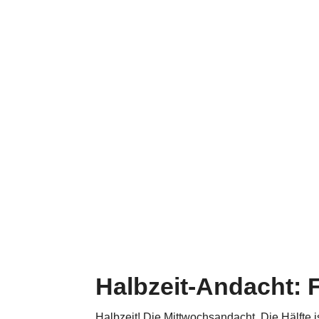
Halbzeit-Andacht: 
Halbzeit! Die Mitt­woch­s­an­dacht. Die Hälfte