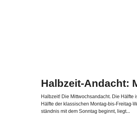
Halbzeit-Andacht: 
Halbzeit! Die Mitt­woch­s­an­dacht. Die Hälfte
Hälfte der klas­si­schen Montag-bis-Freitag-
ständ­nis mit dem Sonntag beginnt, liegt...