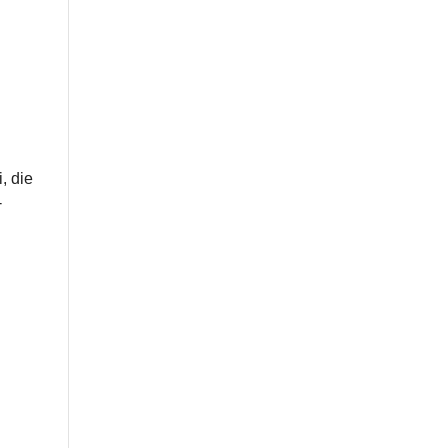
, die
­