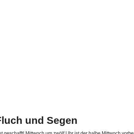
Fluch und Segen
 ist geschafft! Mittwoch um zwölf Uhr ist der halbe Mittwoch vorbei