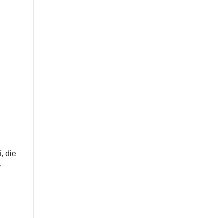
, die
­