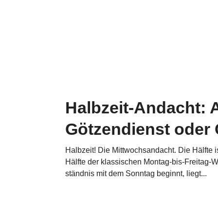
Halbzeit-Andacht: A
Götzendienst oder 
Halbzeit! Die Mitt­woch­s­an­dacht. Die Hälfte
Hälfte der klas­si­schen Montag-bis-Freitag-
ständ­nis mit dem Sonntag beginnt, liegt...